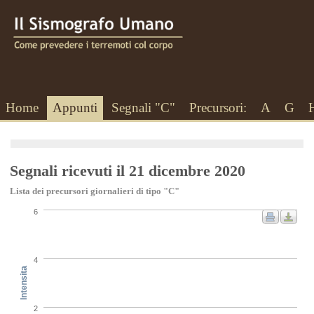
Home
Appunti
Segnali "C"
Precursori:
A
G
Segnali ricevuti il 21 dicembre 2020
Lista dei precursori giornalieri di tipo "C"
6
4
Intensita
2