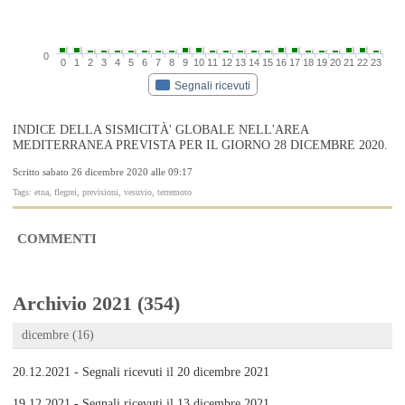
0
0
1
2
3
4
5
6
7
8
9
10
11
12
13
14
15
16
17
18
19
20
21
22
23
Segnali ricevuti
INDICE DELLA SISMICITÀ' GLOBALE NELL'AREA
MEDITERRANEA PREVISTA PER IL GIORNO 28 DICEMBRE 2020.
Scritto sabato 26 dicembre 2020 alle 09:17
Tags: etna, flegrei, previsioni, vesuvio, terremoto
COMMENTI
Archivio 2021 (354)
dicembre (16)
20.12.2021 - Segnali ricevuti il 20 dicembre 2021
19.12.2021 - Segnali ricevuti il 13 dicembre 2021