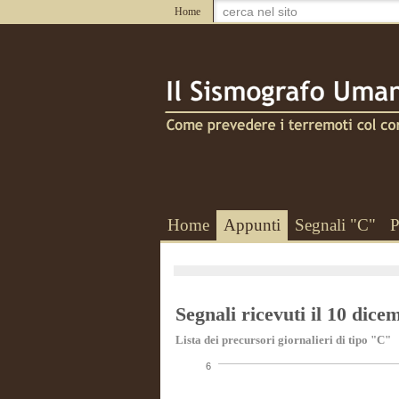
Home
Home
Appunti
Segnali "C"
P
Segnali ricevuti il 10 dic
Lista dei precursori giornalieri di tipo "C"
6