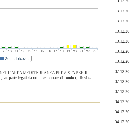
19.12.20
13.12.20
13.12.20
13.12.20
13.12.20
13.12.20
9
10
11
12
13
14
15
16
17
18
19
20
21
22
23
Segnali ricevuti
13.12.20
07.12.20
 NELL'AREA MEDITERRANEA PREVISTA PER IL
 parte legati da un lieve rumore di fondo (= lievi sciami
07.12.20
07.12.20
04.12.20
04.12.20
04.12.20