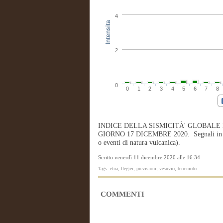
4
Intensita
2
0
0
1
2
3
4
5
6
7
8
INDICE DELLA SISMICITÀ' GLOBALE
GIORNO 17 DICEMBRE 2020. Segnali in gran
o eventi di natura vulcanica).
Scritto venerdì 11 dicembre 2020 alle 16:34
Tags: etna, flegrei, previsioni, vesuvio, terremoto
COMMENTI