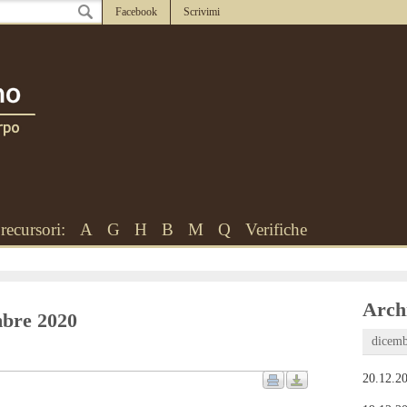
Facebook
Scrivimi
recursori:
A
G
H
B
M
Q
Verifiche
Archi
embre 2020
dicemb
20.12.20