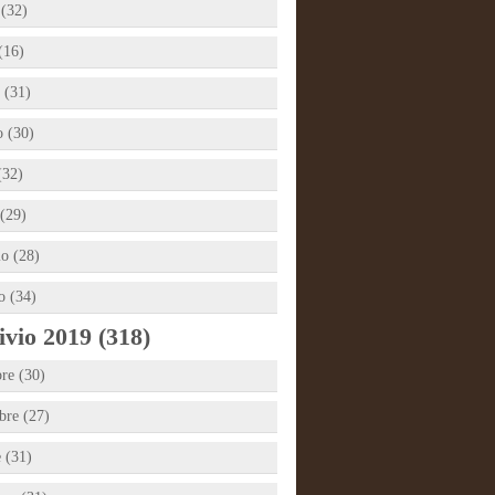
 (32)
(16)
 (31)
 (30)
(32)
(29)
io (28)
o (34)
vio 2019 (318)
re (30)
re (27)
e (31)