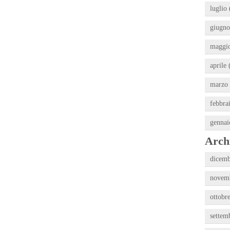
luglio 
giugno
maggio
aprile 
marzo 
febbra
gennai
Archi
dicemb
novemb
ottobr
settem