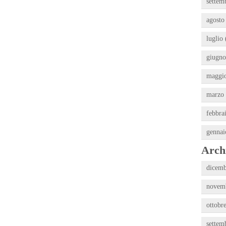
settem
agosto
luglio 
giugno
maggio
marzo 
febbra
gennai
Archi
dicemb
novemb
ottobr
settem