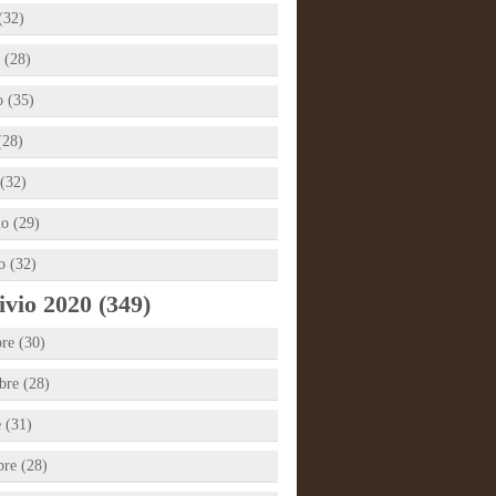
(32)
 (28)
 (35)
(28)
(32)
io (29)
o (32)
vio 2020 (349)
re (30)
re (28)
e (31)
bre (28)