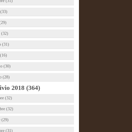
bre (31)
 (33)
(29)
 (32)
 (31)
(16)
io (30)
o (28)
vio 2018 (364)
re (32)
re (32)
e (29)
bre (31)