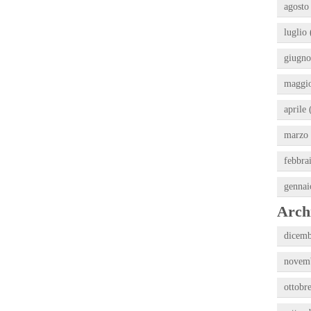
agosto
luglio 
giugno
maggio
aprile 
marzo 
febbra
gennai
Archi
dicemb
novemb
ottobr