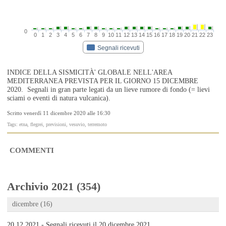
0
0
1
2
3
4
5
6
7
8
9
10
11
12
13
14
15
16
17
18
19
20
21
22
23
Segnali ricevuti
INDICE DELLA SISMICITÀ' GLOBALE NELL'AREA
MEDITERRANEA PREVISTA PER IL GIORNO 15 DICEMBRE
2020. Segnali in gran parte legati da un lieve rumore di fondo (= lievi
sciami o eventi di natura vulcanica).
Scritto venerdì 11 dicembre 2020 alle 16:30
Tags: etna, flegrei, previsioni, vesuvio, terremoto
COMMENTI
Archivio 2021 (354)
dicembre (16)
20.12.2021 - Segnali ricevuti il 20 dicembre 2021