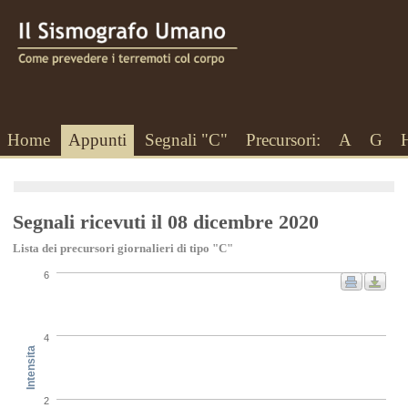
Home
Appunti
Segnali "C"
Precursori:
A
G
Segnali ricevuti il 08 dicembre 2020
Lista dei precursori giornalieri di tipo "C"
6
4
Intensita
2