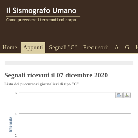
Home
Appunti
Segnali "C"
Precursori:
A
G
Segnali ricevuti il 07 dicembre 2020
Lista dei precursori giornalieri di tipo "C"
6
4
Intensita
2