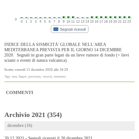
0
0
1
2
3
4
5
6
7
8
9
10
11
12
13
14
15
16
17
18
19
20
21
22
23
Segnali ricevuti
INDICE DELLA SISMICITÀ' GLOBALE NELL'AREA
MEDITERRANEA PREVISTA PER IL GIORNO 14 DICEMBRE
2020. Segnali in gran parte legati da un lieve rumore di fondo (= lievi
sciami o eventi di natura vulcanica).
Scritto venerdì 11 dicembre 2020 alle 16:29
Tags: etna, flegrei, previsioni, vesuvio, terremoto
COMMENTI
Archivio 2021 (354)
dicembre (16)
20.12.2021 - Segnali ricevuti il 20 dicembre 2021