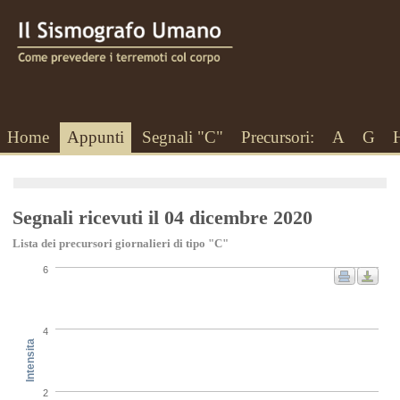
Home
Appunti
Segnali "C"
Precursori:
A
G
Segnali ricevuti il 04 dicembre 2020
Lista dei precursori giornalieri di tipo "C"
6
4
Intensita
2