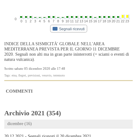
0
0
1
2
3
4
5
6
7
8
9
10
11
12
13
14
15
16
17
18
19
20
21
22
23
Segnali ricevuti
INDICE DELLA SISMICITÀ' GLOBALE NELL'AREA
MEDITERRANEA PREVISTA PER IL GIORNO 11 DICEMBRE
2020. Segnali non alti ma in gran parte ininterrotti (= sciami o eventi di
natura vulcanica).
Scritto sabato 05 dicembre 2020 alle 17:48
Tags: etna, flegrei, previsioni, vesuvio, terremoto
COMMENTI
Archivio 2021 (354)
dicembre (16)
20.12.2021 - Segnali ricevuti il 20 dicembre 2021