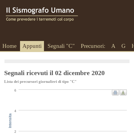
Home
Appunti
Segnali "C"
Precursori:
A
G
Segnali ricevuti il 02 dicembre 2020
Lista dei precursori giornalieri di tipo "C"
6
4
Intensita
2