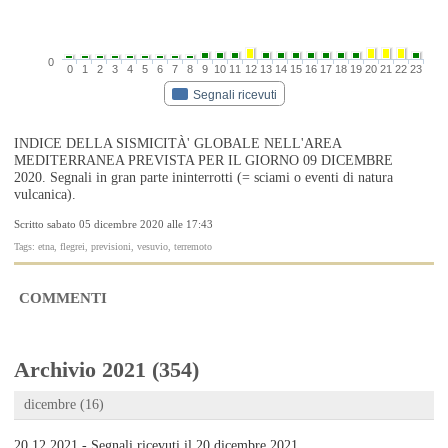
0
0
1
2
3
4
5
6
7
8
9
10
11
12
13
14
15
16
17
18
19
20
21
22
23
Segnali ricevuti
INDICE DELLA SISMICITÀ' GLOBALE NELL'AREA
MEDITERRANEA PREVISTA PER IL GIORNO 09 DICEMBRE
2020. Segnali in gran parte ininterrotti (= sciami o eventi di natura
vulcanica).
Scritto sabato 05 dicembre 2020 alle 17:43
Tags: etna, flegrei, previsioni, vesuvio, terremoto
COMMENTI
Archivio 2021 (354)
dicembre (16)
20.12.2021 - Segnali ricevuti il 20 dicembre 2021