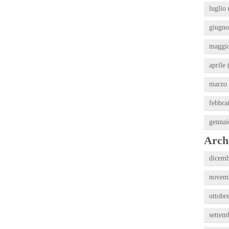
luglio 
giugno
maggio
aprile 
marzo 
febbra
gennai
Archi
dicemb
novemb
ottobr
settem