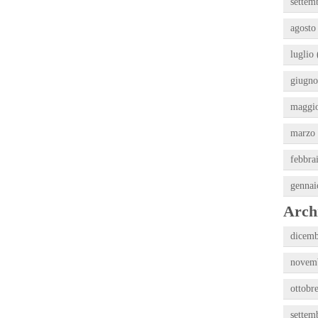
settem
agosto
luglio 
giugno
maggio
marzo 
febbra
gennai
Archi
dicemb
novemb
ottobr
settem