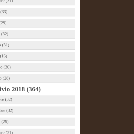
bre (31)
 (33)
(29)
 (32)
 (31)
(16)
io (30)
o (28)
vio 2018 (364)
re (32)
re (32)
e (29)
bre (31)