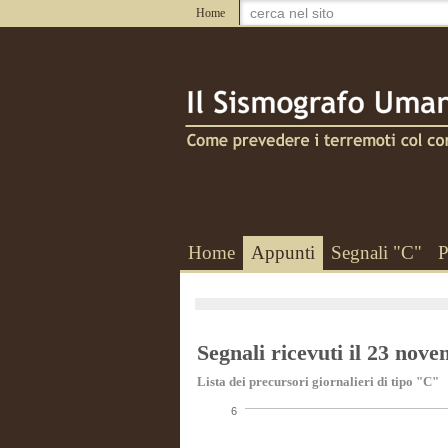
Home
Home
Appunti
Segnali "C"
P
Segnali ricevuti il 23 nov
Lista dei precursori giornalieri di tipo "C"
6