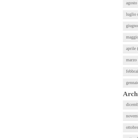
agosto
luglio 
giugno
maggio
aprile 
marzo 
febbra
gennai
Archi
dicemb
novemb
ottobr