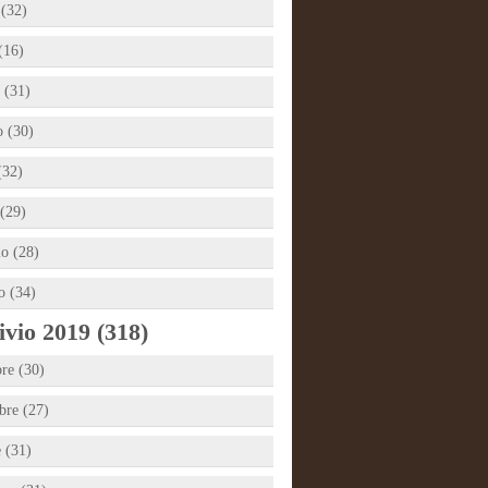
 (32)
(16)
 (31)
 (30)
(32)
(29)
io (28)
o (34)
vio 2019 (318)
re (30)
re (27)
e (31)