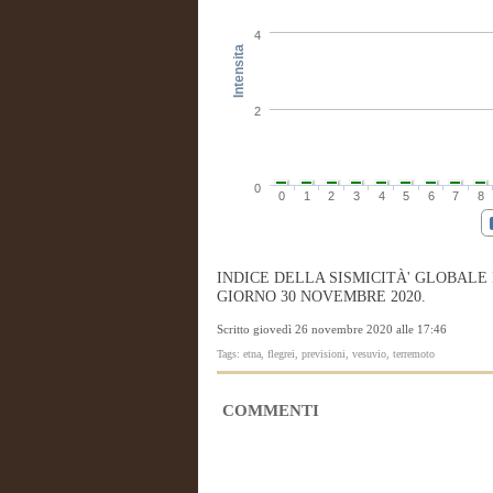
4
Intensita
2
0
0
1
2
3
4
5
6
7
8
INDICE DELLA SISMICITÀ' GLOBALE
GIORNO 30 NOVEMBRE 2020.
Scritto giovedì 26 novembre 2020 alle 17:46
Tags: etna, flegrei, previsioni, vesuvio, terremoto
COMMENTI