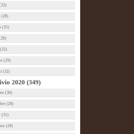
(32)
 (28)
 (35)
(28)
(32)
io (29)
o (32)
vio 2020 (349)
re (30)
re (28)
e (31)
bre (28)