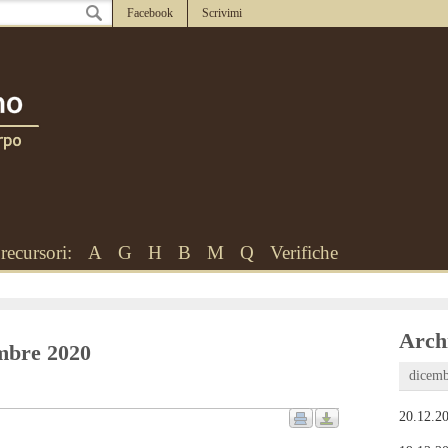
Facebook
Scrivimi
recursori:
A
G
H
B
M
Q
Verifiche
Archi
embre 2020
dicemb
20.12.20