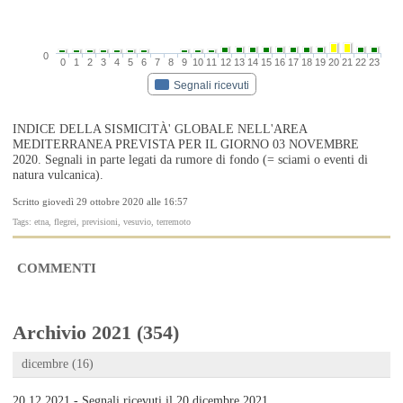
0
0
1
2
3
4
5
6
7
8
9
10
11
12
13
14
15
16
17
18
19
20
21
22
23
Segnali ricevuti
INDICE DELLA SISMICITÀ' GLOBALE NELL'AREA
MEDITERRANEA PREVISTA PER IL GIORNO 03 NOVEMBRE
2020. Segnali in parte legati da rumore di fondo (= sciami o eventi di
natura vulcanica).
Scritto giovedì 29 ottobre 2020 alle 16:57
Tags: etna, flegrei, previsioni, vesuvio, terremoto
COMMENTI
Archivio 2021 (354)
dicembre (16)
20.12.2021 - Segnali ricevuti il 20 dicembre 2021