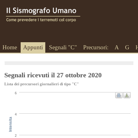
Home
Appunti
Segnali "C"
Precursori:
A
G
Segnali ricevuti il 27 ottobre 2020
Lista dei precursori giornalieri di tipo "C"
6
4
Intensita
2