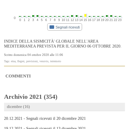
0
0
1
2
3
4
5
6
7
8
9
10
11
12
13
14
15
16
17
18
19
20
21
22
23
Segnali ricevuti
INDICE DELLA SISMICITÀ' GLOBALE NELL'AREA
MEDITERRANEA PREVISTA PER IL GIORNO 06 OTTOBRE 2020.
Scritto domenica 04 ottobre 2020 alle 11:06
Tags: etna, flegrei, previsioni, vesuvio, terremoto
COMMENTI
Archivio 2021 (354)
dicembre (16)
20.12.2021 - Segnali ricevuti il 20 dicembre 2021
19.12.2021 - Segnali ricevuti il 13 dicembre 2021