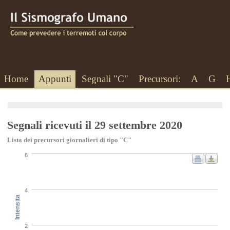
Home
Appunti
Segnali "C"
Precursori:
A
G
Segnali ricevuti il 29 settembre 2020
Lista dei precursori giornalieri di tipo "C"
6
4
Intensita
2