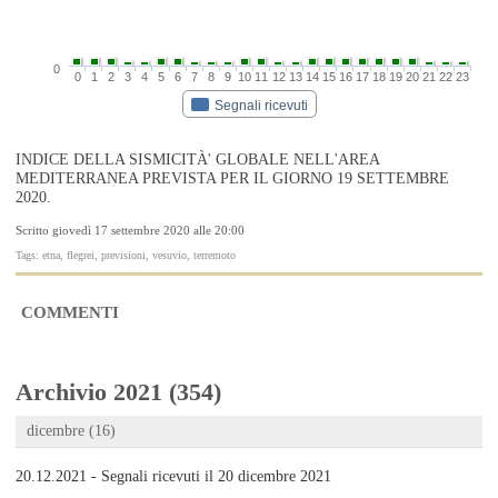
0
0
1
2
3
4
5
6
7
8
9
10
11
12
13
14
15
16
17
18
19
20
21
22
23
Segnali ricevuti
INDICE DELLA SISMICITÀ' GLOBALE NELL'AREA
MEDITERRANEA PREVISTA PER IL GIORNO 19 SETTEMBRE
2020.
Scritto giovedì 17 settembre 2020 alle 20:00
Tags: etna, flegrei, previsioni, vesuvio, terremoto
COMMENTI
Archivio 2021 (354)
dicembre (16)
20.12.2021 - Segnali ricevuti il 20 dicembre 2021