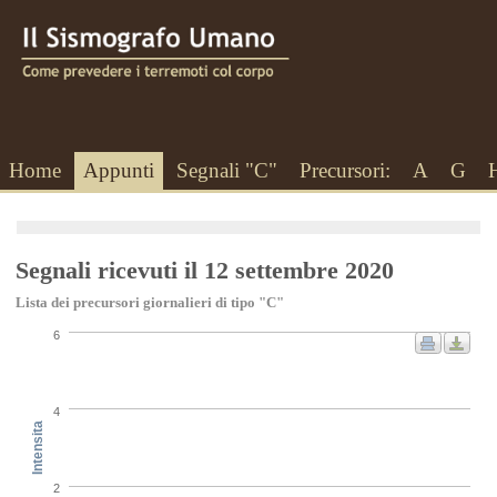
Home
Appunti
Segnali "C"
Precursori:
A
G
Segnali ricevuti il 12 settembre 2020
Lista dei precursori giornalieri di tipo "C"
6
4
Intensita
2