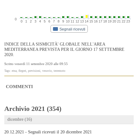
0
0
1
2
3
4
5
6
7
8
9
10
11
12
13
14
15
16
17
18
19
20
21
22
23
Segnali ricevuti
INDICE DELLA SISMICITÀ' GLOBALE NELL'AREA
MEDITERRANEA PREVISTA PER IL GIORNO 17 SETTEMBRE
2020.
Scritto venerdì 11 settembre 2020 alle 09:55
Tags: etna, flegrei, previsioni, vesuvio, terremoto
COMMENTI
Archivio 2021 (354)
dicembre (16)
20.12.2021 - Segnali ricevuti il 20 dicembre 2021