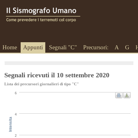
Home
Appunti
Segnali "C"
Precursori:
A
G
Segnali ricevuti il 10 settembre 2020
Lista dei precursori giornalieri di tipo "C"
6
4
Intensita
2