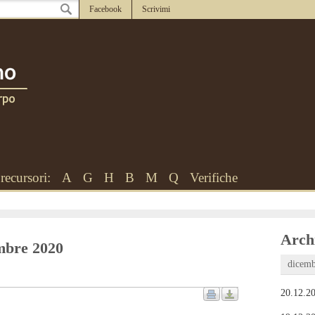
Facebook
Scrivimi
recursori:
A
G
H
B
M
Q
Verifiche
Archi
embre 2020
dicemb
20.12.20