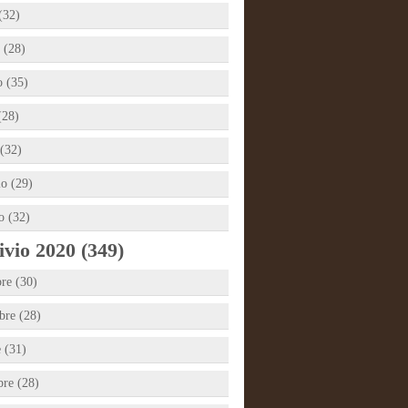
(32)
 (28)
 (35)
(28)
(32)
io (29)
o (32)
vio 2020 (349)
re (30)
re (28)
e (31)
bre (28)