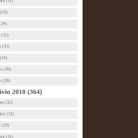
bre (31)
 (33)
(29)
 (32)
 (31)
(16)
io (30)
o (28)
vio 2018 (364)
re (32)
re (32)
e (29)
bre (31)