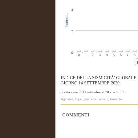
4
Intensita
2
0
0
1
2
3
4
5
6
7
8
INDICE DELLA SISMICITÀ' GLOBALE
GIORNO 14 SETTEMBRE 2020.
Scritto venerdì 11 settembre 2020 alle 09:51
Tags: etna, flegrei, previsioni, vesuvio, terremoto
COMMENTI