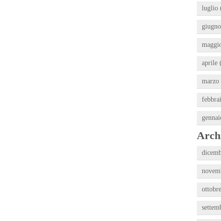
luglio 
giugno
maggio
aprile 
marzo 
febbra
gennai
Archi
dicemb
novemb
ottobr
settem