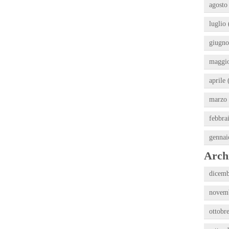
agosto
luglio 
giugno
maggio
aprile 
marzo 
febbra
gennai
Archi
dicemb
novemb
ottobr