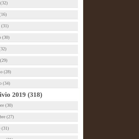
 (32)
(16)
 (31)
 (30)
(32)
(29)
io (28)
o (34)
vio 2019 (318)
re (30)
re (27)
e (31)