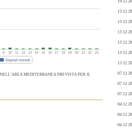
19.12.20
13.12.20
13.12.20
13.12.20
13.12.20
13.12.20
9
10
11
12
13
14
15
16
17
18
19
20
21
22
23
Segnali ricevuti
13.12.20
07.12.20
 NELL'AREA MEDITERRANEA PREVISTA PER IL
07.12.20
07.12.20
04.12.20
04.12.20
04.12.20