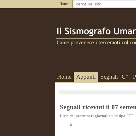
Home
Home
Appunti
Segnali "C"
P
Segnali ricevuti il 07 sett
Lista dei precursori giornalieri di tipo "C"
6