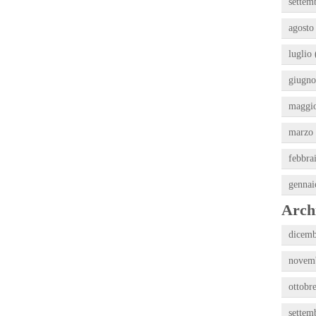
settem
agosto
luglio 
giugno
maggio
marzo 
febbra
gennai
Archi
dicemb
novemb
ottobr
settem