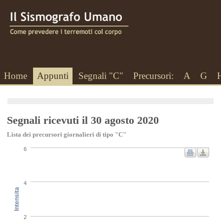
Home
Appunti
Segnali "C"
Precursori:
A
G
Segnali ricevuti il 30 agosto 2020
Lista dei precursori giornalieri di tipo "C"
6
4
Intensita
2