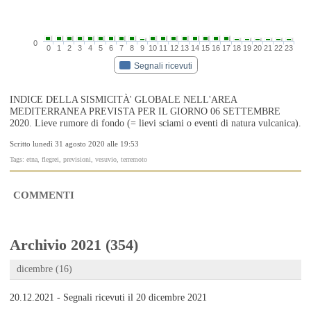
0
0
1
2
3
4
5
6
7
8
9
10
11
12
13
14
15
16
17
18
19
20
21
22
23
Segnali ricevuti
INDICE DELLA SISMICITÀ' GLOBALE NELL'AREA
MEDITERRANEA PREVISTA PER IL GIORNO 06 SETTEMBRE
2020. Lieve rumore di fondo (= lievi sciami o eventi di natura vulcanica).
Scritto lunedì 31 agosto 2020 alle 19:53
Tags: etna, flegrei, previsioni, vesuvio, terremoto
COMMENTI
Archivio 2021 (354)
dicembre (16)
20.12.2021 - Segnali ricevuti il 20 dicembre 2021