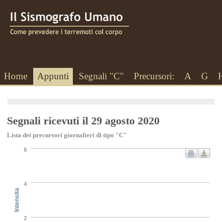
Home
Appunti
Segnali "C"
Precursori:
A
G
Segnali ricevuti il 29 agosto 2020
Lista dei precursori giornalieri di tipo "C"
6
4
Intensita
2