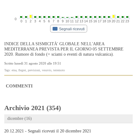
0
0
1
2
3
4
5
6
7
8
9
10
11
12
13
14
15
16
17
18
19
20
21
22
23
Segnali ricevuti
INDICE DELLA SISMICITÀ' GLOBALE NELL'AREA
MEDITERRANEA PREVISTA PER IL GIORNO 05 SETTEMBRE
2020. Rumore di fondo (= sciami o eventi di natura vulcanica).
Scritto lunedì 31 agosto 2020 alle 19:51
Tags: etna, flegrei, previsioni, vesuvio, terremoto
COMMENTI
Archivio 2021 (354)
dicembre (16)
20.12.2021 - Segnali ricevuti il 20 dicembre 2021