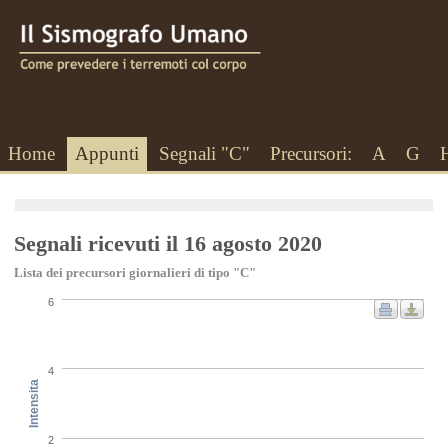
Home
Appunti
Segnali "C"
Precursori:
A
G
Segnali ricevuti il 16 agosto 2020
Lista dei precursori giornalieri di tipo "C"
6
4
Intensita
2