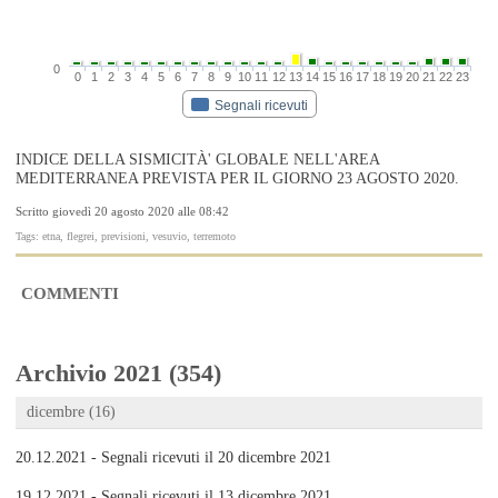
0
0
1
2
3
4
5
6
7
8
9
10
11
12
13
14
15
16
17
18
19
20
21
22
23
Segnali ricevuti
INDICE DELLA SISMICITÀ' GLOBALE NELL'AREA
MEDITERRANEA PREVISTA PER IL GIORNO 23 AGOSTO 2020.
Scritto giovedì 20 agosto 2020 alle 08:42
Tags: etna, flegrei, previsioni, vesuvio, terremoto
COMMENTI
Archivio 2021 (354)
dicembre (16)
20.12.2021 - Segnali ricevuti il 20 dicembre 2021
19.12.2021 - Segnali ricevuti il 13 dicembre 2021