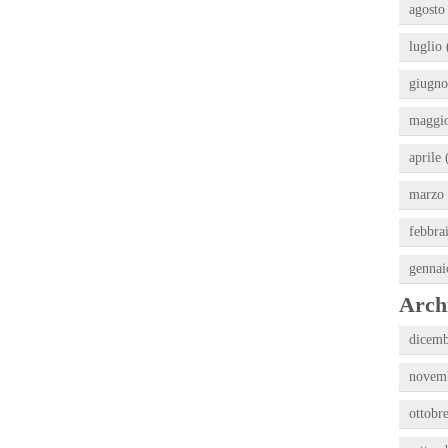
agosto
luglio 
giugno
maggio
aprile 
marzo 
febbra
gennai
Archi
dicemb
novemb
ottobr