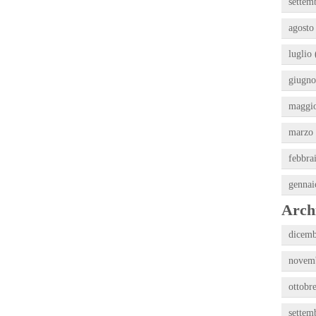
settem
agosto
luglio 
giugno
maggio
marzo 
febbra
gennai
Archi
dicemb
novemb
ottobr
settem