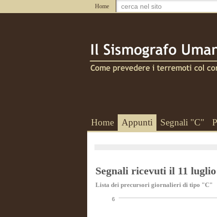
Home
Home
Appunti
Segnali "C"
P
Segnali ricevuti il 11 lugli
Lista dei precursori giornalieri di tipo "C"
6