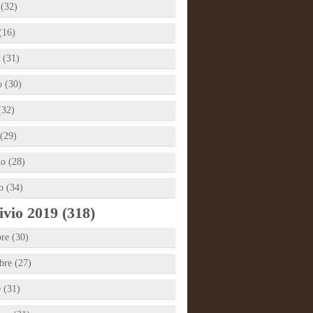
 (32)
(16)
 (31)
 (30)
(32)
(29)
io (28)
o (34)
vio 2019 (318)
re (30)
re (27)
e (31)