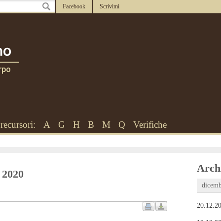
Facebook
Scrivimi
recursori:
A
G
H
B
M
Q
Verifiche
Archi
o 2020
dicemb
20.12.20