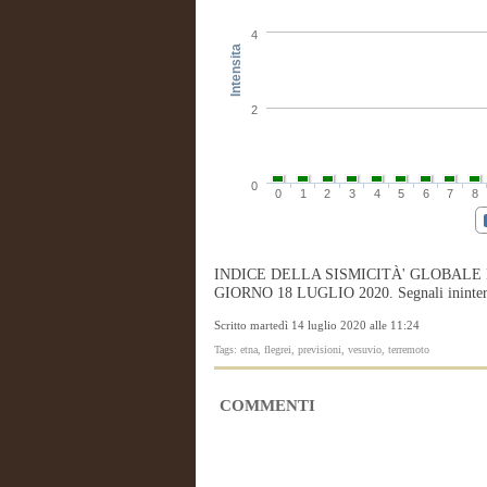
4
Intensita
2
0
0
1
2
3
4
5
6
7
8
INDICE DELLA SISMICITÀ' GLOBALE
GIORNO 18 LUGLIO 2020. Segnali ininterrott
Scritto martedì 14 luglio 2020 alle 11:24
Tags: etna, flegrei, previsioni, vesuvio, terremoto
COMMENTI