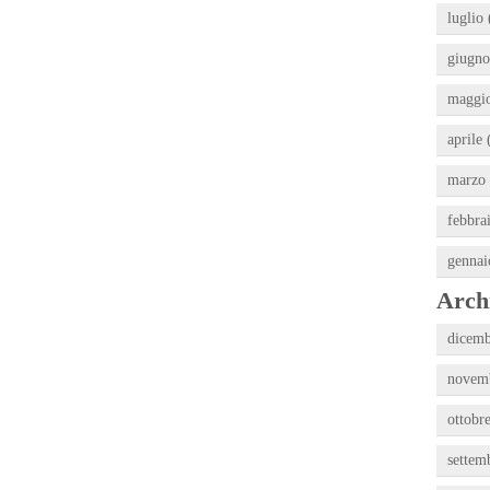
luglio 
giugno
maggio
aprile 
marzo 
febbra
gennai
Archi
dicemb
novemb
ottobr
settem