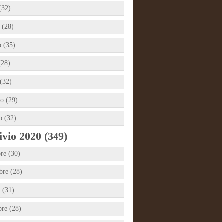
(32)
 (28)
 (35)
(28)
(32)
io (29)
o (32)
vio 2020 (349)
re (30)
re (28)
e (31)
bre (28)