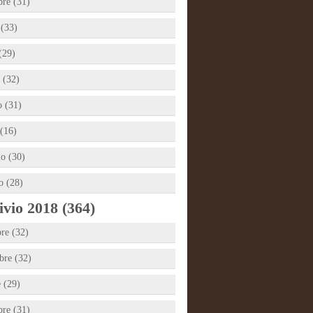
bre (31)
 (33)
(29)
 (32)
 (31)
(16)
io (30)
o (28)
vio 2018 (364)
re (32)
re (32)
e (29)
bre (31)