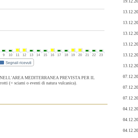
19.12.20
13.12.20
13.12.20
13.12.20
13.12.20
13.12.20
9
10
11
12
13
14
15
16
17
18
19
20
21
22
23
Segnali ricevuti
13.12.20
07.12.20
 NELL'AREA MEDITERRANEA PREVISTA PER IL
i (= sciami o eventi di natura vulcanica).
07.12.20
07.12.20
04.12.20
04.12.20
04.12.20