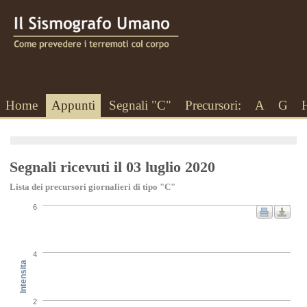
Home
Appunti
Segnali "C"
Precursori:
A
G
Segnali ricevuti il 03 luglio 2020
Lista dei precursori giornalieri di tipo "C"
6
4
Intensita
2