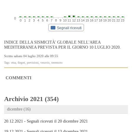
0
0
1
2
3
4
5
6
7
8
9
10
11
12
13
14
15
16
17
18
19
20
21
22
23
Segnali ricevuti
INDICE DELLA SISMICITÀ' GLOBALE NELL'AREA
MEDITERRANEA PREVISTA PER IL GIORNO 10 LUGLIO 2020.
Scritto sabato 04 luglio 2020 alle 09:55
Tags: etna, flegrei, previsioni, vesuvio, terremoto
COMMENTI
Archivio 2021 (354)
dicembre (16)
20.12.2021 - Segnali ricevuti il 20 dicembre 2021
19.12.2021 - Segnali ricevuti il 13 dicembre 2021