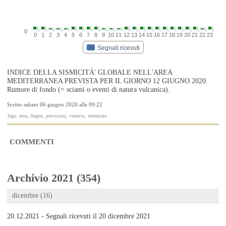
0
0
1
2
3
4
5
6
7
8
9
10
11
12
13
14
15
16
17
18
19
20
21
22
23
Segnali ricevuti
INDICE DELLA SISMICITÀ' GLOBALE NELL'AREA
MEDITERRANEA PREVISTA PER IL GIORNO 12 GIUGNO 2020.
Rumore di fondo (= sciami o eventi di natura vulcanica).
Scritto sabato 06 giugno 2020 alle 09:22
Tags: etna, flegrei, previsioni, vesuvio, terremoto
COMMENTI
Archivio 2021 (354)
dicembre (16)
20.12.2021 - Segnali ricevuti il 20 dicembre 2021