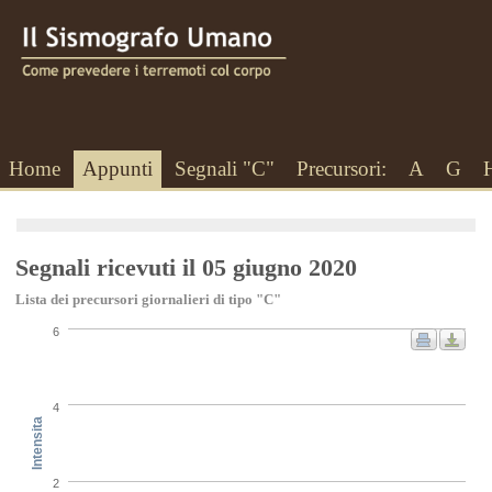
Home
Appunti
Segnali "C"
Precursori:
A
G
Segnali ricevuti il 05 giugno 2020
Lista dei precursori giornalieri di tipo "C"
6
4
Intensita
2