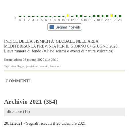
0
0
1
2
3
4
5
6
7
8
9
10
11
12
13
14
15
16
17
18
19
20
21
22
23
Segnali ricevuti
INDICE DELLA SISMICITÀ' GLOBALE NELL'AREA
MEDITERRANEA PREVISTA PER IL GIORNO 07 GIUGNO 2020.
Lieve rumore di fondo (= lievi sciami o eventi di natura vulcanica).
Scritto sabato 06 giugno 2020 alle 09:10
Tags: etna, flegrei, previsioni, vesuvio, terremoto
COMMENTI
Archivio 2021 (354)
dicembre (16)
20.12.2021 - Segnali ricevuti il 20 dicembre 2021