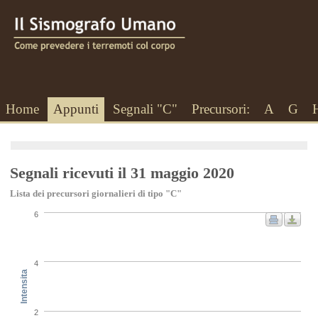
Home
Appunti
Segnali "C"
Precursori:
A
G
Segnali ricevuti il 31 maggio 2020
Lista dei precursori giornalieri di tipo "C"
6
4
Intensita
2