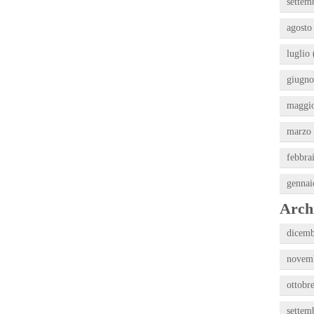
settem
agosto
luglio 
giugno
maggio
marzo 
febbra
gennai
Archi
dicemb
novemb
ottobr
settem