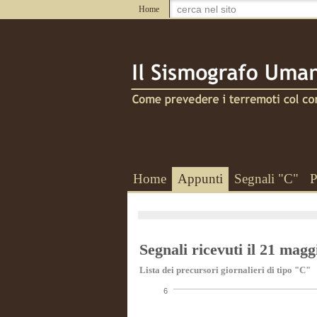
Home
Home
Appunti
Segnali "C"
P
Segnali ricevuti il 21 magg
Lista dei precursori giornalieri di tipo "C"
6