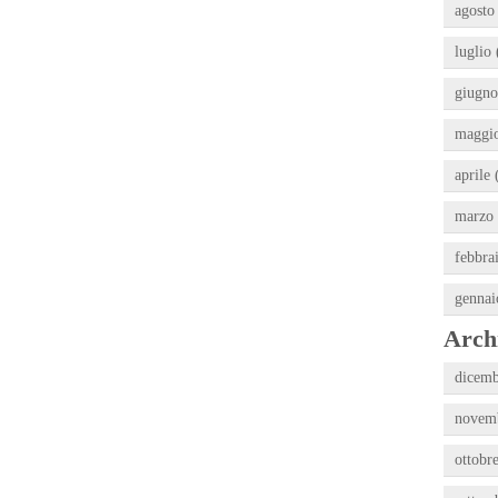
agosto
luglio 
giugno
maggio
aprile 
marzo 
febbra
gennai
Archi
dicemb
novemb
ottobr