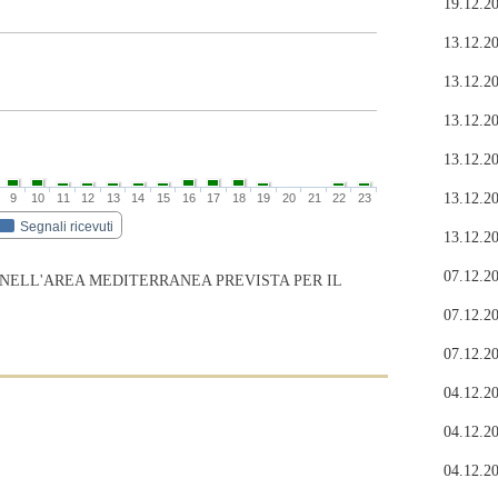
19.12.20
13.12.20
13.12.20
13.12.20
13.12.20
13.12.20
9
10
11
12
13
14
15
16
17
18
19
20
21
22
23
Segnali ricevuti
13.12.20
07.12.20
 NELL'AREA MEDITERRANEA PREVISTA PER IL
07.12.20
07.12.20
04.12.20
04.12.20
04.12.20