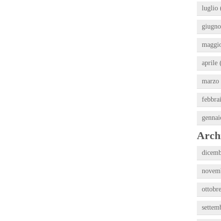
luglio 
giugno
maggio
aprile 
marzo 
febbra
gennai
Archi
dicemb
novemb
ottobr
settem