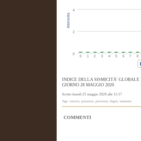
4
Intensita
2
0
0
1
2
3
4
5
6
7
8
INDICE DELLA SISMICITÀ' GLOBALE
GIORNO 28 MAGGIO 2020.
Scritto lunedì 25 maggio 2020 alle 12:17
Tags: vesuvio, precursori, previsioni, flegrei, terremoto
COMMENTI