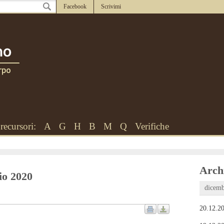
Facebook
Scrivimi
recursori:
A
G
H
B
M
Q
Verifiche
Archi
io 2020
dicemb
20.12.20