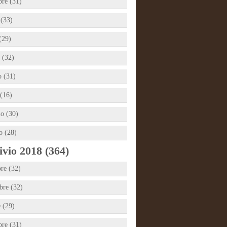
bre (31)
 (33)
(29)
 (32)
 (31)
(16)
io (30)
o (28)
vio 2018 (364)
re (32)
re (32)
e (29)
bre (31)