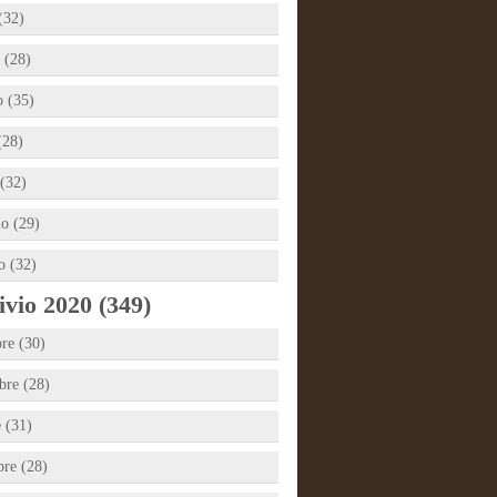
(32)
 (28)
 (35)
(28)
(32)
io (29)
o (32)
vio 2020 (349)
re (30)
re (28)
e (31)
bre (28)