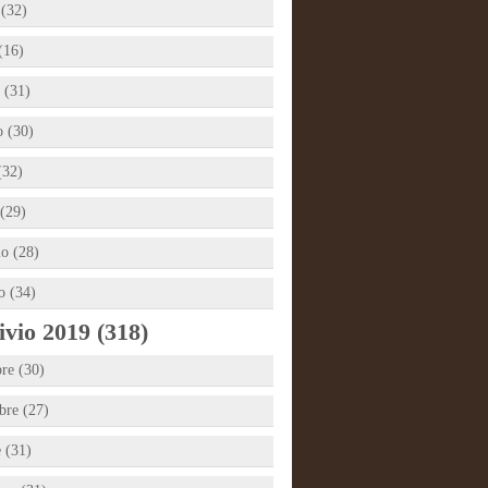
 (32)
(16)
 (31)
 (30)
(32)
(29)
io (28)
o (34)
vio 2019 (318)
re (30)
re (27)
e (31)