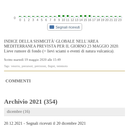
0
0
1
2
3
4
5
6
7
8
9
10
11
12
13
14
15
16
17
18
19
20
21
22
23
Segnali ricevuti
INDICE DELLA SISMICITÀ' GLOBALE NELL'AREA
MEDITERRANEA PREVISTA PER IL GIORNO 23 MAGGIO 2020.
Lieve rumore di fondo (= lievi sciami o eventi di natura vulcanica).
Scritto martedì 19 maggio 2020 alle 15:49
Tags: vesuvio, precursori, previsioni, flegrei, terremoto
COMMENTI
Archivio 2021 (354)
dicembre (16)
20.12.2021 - Segnali ricevuti il 20 dicembre 2021