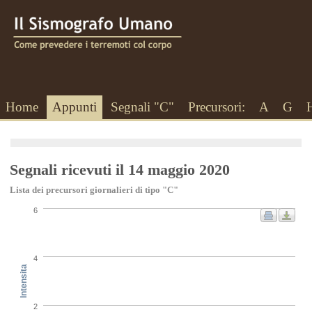
Home
Appunti
Segnali "C"
Precursori:
A
G
Segnali ricevuti il 14 maggio 2020
Lista dei precursori giornalieri di tipo "C"
6
4
Intensita
2