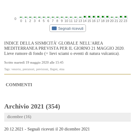
0
0
1
2
3
4
5
6
7
8
9
10
11
12
13
14
15
16
17
18
19
20
21
22
23
Segnali ricevuti
INDICE DELLA SISMICITÀ' GLOBALE NELL'AREA
MEDITERRANEA PREVISTA PER IL GIORNO 21 MAGGIO 2020.
Lieve rumore di fondo (= lievi sciami o eventi di natura vulcanica).
Scritto martedì 19 maggio 2020 alle 15:45
Tags: vesuvio, precursori, previsioni, flegrei, etna
COMMENTI
Archivio 2021 (354)
dicembre (16)
20.12.2021 - Segnali ricevuti il 20 dicembre 2021