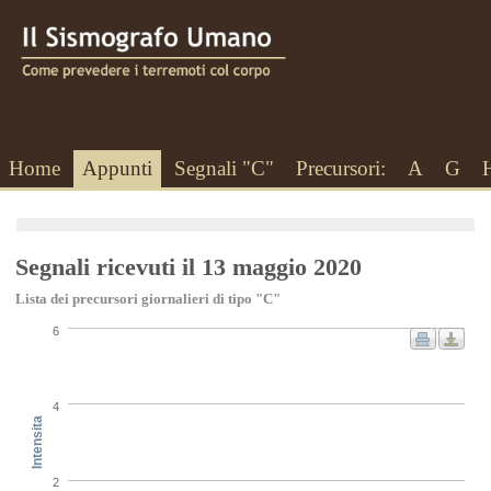
Home
Appunti
Segnali "C"
Precursori:
A
G
Segnali ricevuti il 13 maggio 2020
Lista dei precursori giornalieri di tipo "C"
6
4
Intensita
2