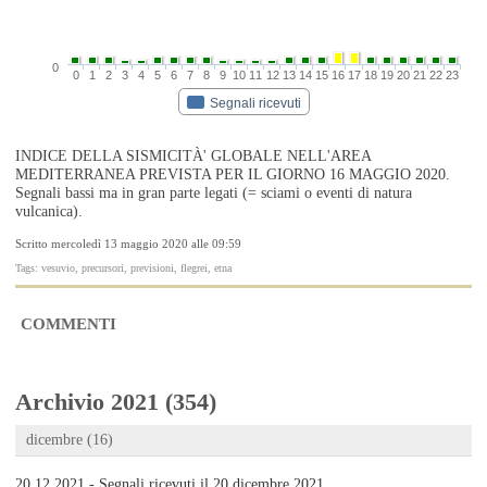
0
0
1
2
3
4
5
6
7
8
9
10
11
12
13
14
15
16
17
18
19
20
21
22
23
Segnali ricevuti
INDICE DELLA SISMICITÀ' GLOBALE NELL'AREA
MEDITERRANEA PREVISTA PER IL GIORNO 16 MAGGIO 2020.
Segnali bassi ma in gran parte legati (= sciami o eventi di natura
vulcanica).
Scritto mercoledì 13 maggio 2020 alle 09:59
Tags: vesuvio, precursori, previsioni, flegrei, etna
COMMENTI
Archivio 2021 (354)
dicembre (16)
20.12.2021 - Segnali ricevuti il 20 dicembre 2021