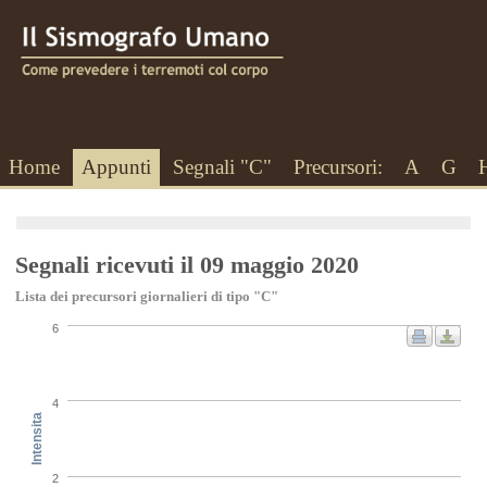
Home
Appunti
Segnali "C"
Precursori:
A
G
Segnali ricevuti il 09 maggio 2020
Lista dei precursori giornalieri di tipo "C"
6
4
Intensita
2