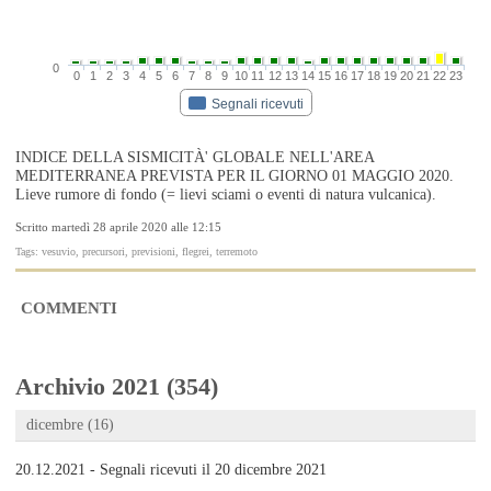
0
0
1
2
3
4
5
6
7
8
9
10
11
12
13
14
15
16
17
18
19
20
21
22
23
Segnali ricevuti
INDICE DELLA SISMICITÀ' GLOBALE NELL'AREA
MEDITERRANEA PREVISTA PER IL GIORNO 01 MAGGIO 2020.
Lieve rumore di fondo (= lievi sciami o eventi di natura vulcanica).
Scritto martedì 28 aprile 2020 alle 12:15
Tags: vesuvio, precursori, previsioni, flegrei, terremoto
COMMENTI
Archivio 2021 (354)
dicembre (16)
20.12.2021 - Segnali ricevuti il 20 dicembre 2021