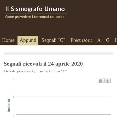
Home
Appunti
Segnali "C"
Precursori:
A
G
Segnali ricevuti il 24 aprile 2020
Lista dei precursori giornalieri di tipo "C"
6
4
Intensita
2