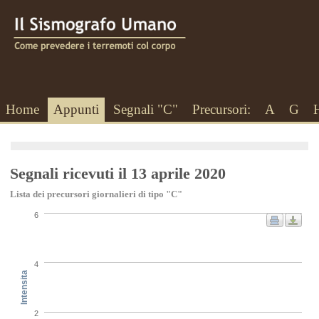
Home
Appunti
Segnali "C"
Precursori:
A
G
Segnali ricevuti il 13 aprile 2020
Lista dei precursori giornalieri di tipo "C"
6
4
Intensita
2