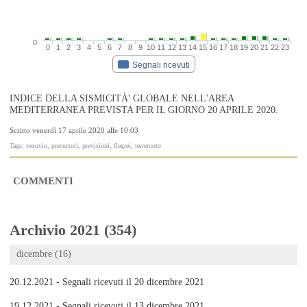
0
0
1
2
3
4
5
6
7
8
9
10
11
12
13
14
15
16
17
18
19
20
21
22
23
Segnali ricevuti
INDICE DELLA SISMICITÀ' GLOBALE NELL'AREA
MEDITERRANEA PREVISTA PER IL GIORNO 20 APRILE 2020.
Scritto venerdì 17 aprile 2020 alle 10:03
Tags: vesuvio, precursori, previsioni, flegrei, terremoto
COMMENTI
Archivio 2021 (354)
dicembre (16)
20.12.2021 - Segnali ricevuti il 20 dicembre 2021
19.12.2021 - Segnali ricevuti il 13 dicembre 2021