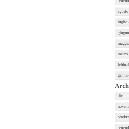
settem
agosto
luglio 
giugno
maggio
marzo 
febbra
gennai
Archi
dicemb
novemb
ottobr
settem