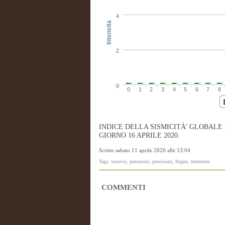
4
Intensita
2
0
0
1
2
3
4
5
6
7
8
INDICE DELLA SISMICITÀ' GLOBALE
GIORNO 16 APRILE 2020.
Scritto sabato 11 aprile 2020 alle 13:04
Tags: vesuvio, precursori, previsioni, flegrei, terremoto
COMMENTI