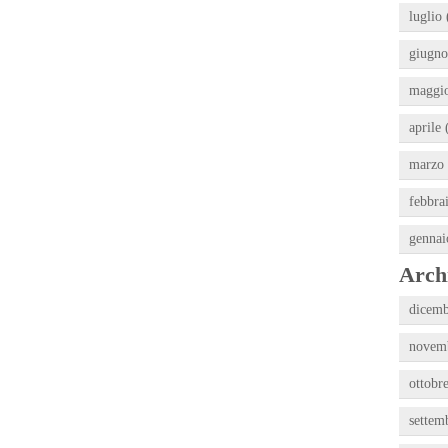
luglio 
giugno
maggio
aprile 
marzo 
febbra
gennai
Archi
dicemb
novemb
ottobr
settem