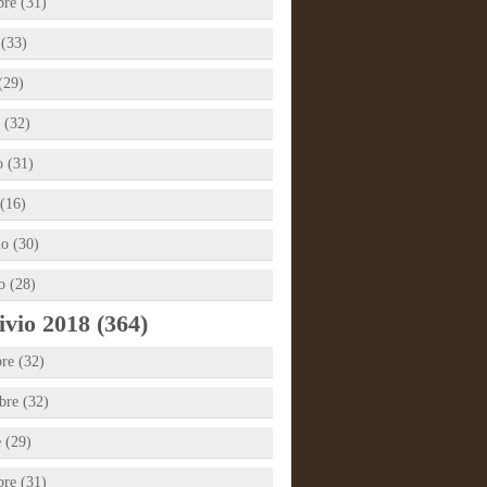
bre (31)
 (33)
(29)
 (32)
 (31)
(16)
io (30)
o (28)
vio 2018 (364)
re (32)
re (32)
e (29)
bre (31)