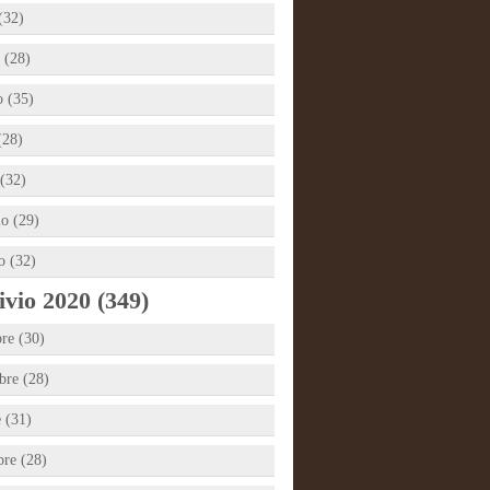
(32)
 (28)
 (35)
(28)
(32)
io (29)
o (32)
vio 2020 (349)
re (30)
re (28)
e (31)
bre (28)