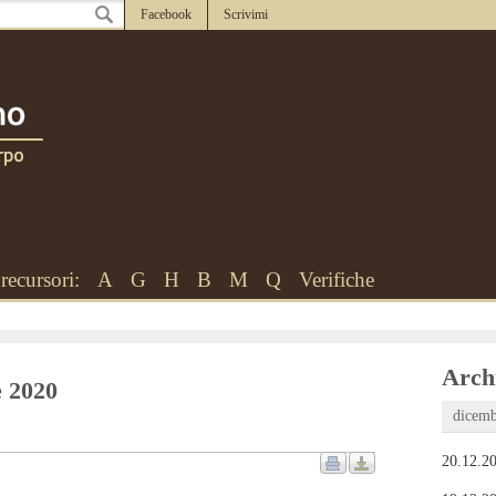
Facebook
Scrivimi
recursori:
A
G
H
B
M
Q
Verifiche
Archi
e 2020
dicemb
20.12.20