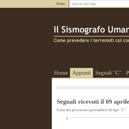
Home
Home
Appunti
Segnali "C"
P
Segnali ricevuti il 09 april
Lista dei precursori giornalieri di tipo "C"
6