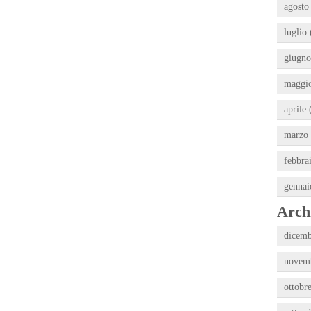
agosto
luglio 
giugno
maggio
aprile 
marzo 
febbra
gennai
Archi
dicemb
novemb
ottobr