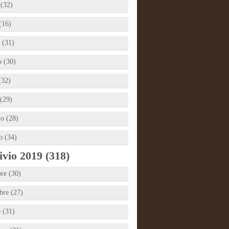
 (32)
(16)
 (31)
 (30)
(32)
(29)
io (28)
o (34)
vio 2019 (318)
re (30)
re (27)
e (31)