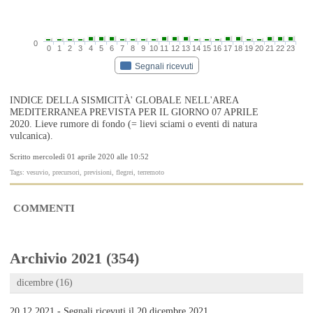
0
0
1
2
3
4
5
6
7
8
9
10
11
12
13
14
15
16
17
18
19
20
21
22
23
Segnali ricevuti
INDICE DELLA SISMICITÀ' GLOBALE NELL'AREA
MEDITERRANEA PREVISTA PER IL GIORNO 07 APRILE
2020. Lieve rumore di fondo (= lievi sciami o eventi di natura
vulcanica).
Scritto mercoledì 01 aprile 2020 alle 10:52
Tags: vesuvio, precursori, previsioni, flegrei, terremoto
COMMENTI
Archivio 2021 (354)
dicembre (16)
20.12.2021 - Segnali ricevuti il 20 dicembre 2021