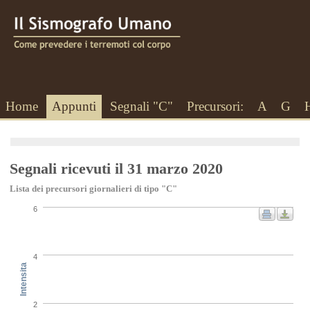
Home
Appunti
Segnali "C"
Precursori:
A
G
Segnali ricevuti il 31 marzo 2020
Lista dei precursori giornalieri di tipo "C"
6
4
Intensita
2