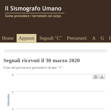
Home
Appunti
Segnali "C"
Precursori:
A
G
Segnali ricevuti il 30 marzo 2020
Lista dei precursori giornalieri di tipo "C"
6
4
Intensita
2