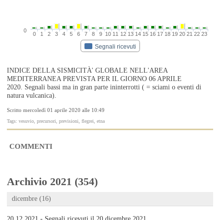
0
0
1
2
3
4
5
6
7
8
9
10
11
12
13
14
15
16
17
18
19
20
21
22
23
Segnali ricevuti
INDICE DELLA SISMICITÀ' GLOBALE NELL'AREA
MEDITERRANEA PREVISTA PER IL GIORNO 06 APRILE
2020. Segnali bassi ma in gran parte ininterrotti ( = sciami o eventi di
natura vulcanica).
Scritto mercoledì 01 aprile 2020 alle 10:49
Tags: vesuvio, precursori, previsioni, flegrei, etna
COMMENTI
Archivio 2021 (354)
dicembre (16)
20.12.2021 - Segnali ricevuti il 20 dicembre 2021