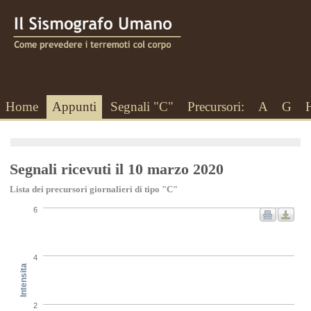
Home
Appunti
Segnali "C"
Precursori:
A
G
Segnali ricevuti il 10 marzo 2020
Lista dei precursori giornalieri di tipo "C"
6
4
Intensita
2