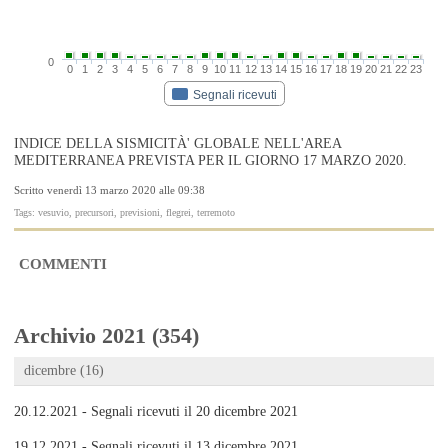
0
0
1
2
3
4
5
6
7
8
9
10
11
12
13
14
15
16
17
18
19
20
21
22
23
Segnali ricevuti
INDICE DELLA SISMICITÀ' GLOBALE NELL'AREA
MEDITERRANEA PREVISTA PER IL GIORNO 17 MARZO 2020.
Scritto venerdì 13 marzo 2020 alle 09:38
Tags: vesuvio, precursori, previsioni, flegrei, terremoto
COMMENTI
Archivio 2021 (354)
dicembre (16)
20.12.2021 - Segnali ricevuti il 20 dicembre 2021
19.12.2021 - Segnali ricevuti il 13 dicembre 2021