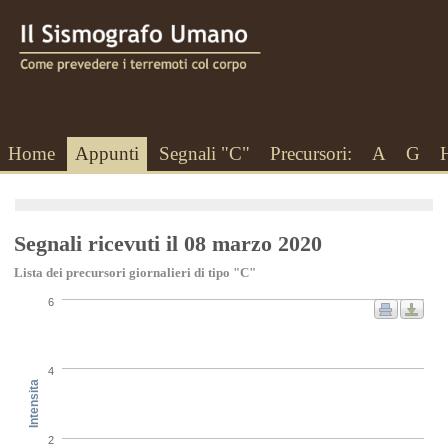
Home
Appunti
Segnali "C"
Precursori:
A
G
Segnali ricevuti il 08 marzo 2020
Lista dei precursori giornalieri di tipo "C"
6
4
Intensita
2