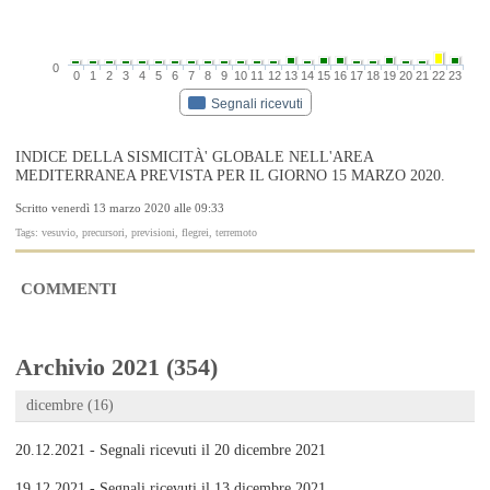
0
0
1
2
3
4
5
6
7
8
9
10
11
12
13
14
15
16
17
18
19
20
21
22
23
Segnali ricevuti
INDICE DELLA SISMICITÀ' GLOBALE NELL'AREA
MEDITERRANEA PREVISTA PER IL GIORNO 15 MARZO 2020.
Scritto venerdì 13 marzo 2020 alle 09:33
Tags: vesuvio, precursori, previsioni, flegrei, terremoto
COMMENTI
Archivio 2021 (354)
dicembre (16)
20.12.2021 - Segnali ricevuti il 20 dicembre 2021
19.12.2021 - Segnali ricevuti il 13 dicembre 2021