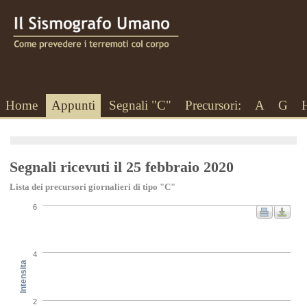
Home
Appunti
Segnali "C"
Precursori:
A
G
Segnali ricevuti il 25 febbraio 2020
Lista dei precursori giornalieri di tipo "C"
6
4
Intensita
2