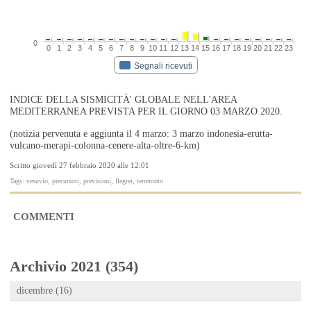
0
0
1
2
3
4
5
6
7
8
9
10
11
12
13
14
15
16
17
18
19
20
21
22
23
Segnali ricevuti
INDICE DELLA SISMICITÀ' GLOBALE NELL'AREA
MEDITERRANEA PREVISTA PER IL GIORNO 03 MARZO 2020.
(notizia pervenuta e aggiunta il 4 marzo: 3 marzo indonesia-erutta-
vulcano-merapi-colonna-cenere-alta-oltre-6-km)
Scritto giovedì 27 febbraio 2020 alle 12:01
Tags: vesuvio, precursori, previsioni, flegrei, terremoto
COMMENTI
Archivio 2021 (354)
dicembre (16)