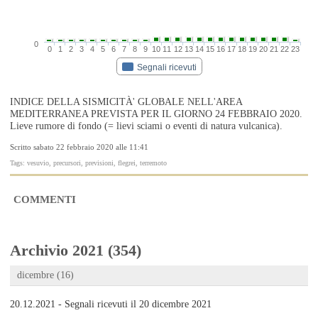
0
0
1
2
3
4
5
6
7
8
9
10
11
12
13
14
15
16
17
18
19
20
21
22
23
Segnali ricevuti
INDICE DELLA SISMICITÀ' GLOBALE NELL'AREA
MEDITERRANEA PREVISTA PER IL GIORNO 24 FEBBRAIO 2020.
Lieve rumore di fondo (= lievi sciami o eventi di natura vulcanica).
Scritto sabato 22 febbraio 2020 alle 11:41
Tags: vesuvio, precursori, previsioni, flegrei, terremoto
COMMENTI
Archivio 2021 (354)
dicembre (16)
20.12.2021 - Segnali ricevuti il 20 dicembre 2021