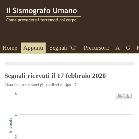
Home
Appunti
Segnali "C"
Precursori:
A
G
Segnali ricevuti il 17 febbraio 2020
Lista dei precursori giornalieri di tipo "C"
6
4
Intensita
2