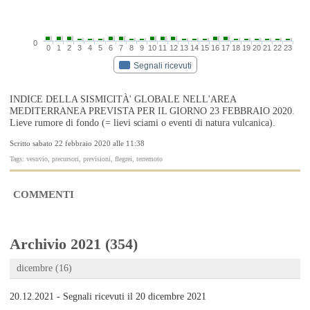
0
0
1
2
3
4
5
6
7
8
9
10
11
12
13
14
15
16
17
18
19
20
21
22
23
Segnali ricevuti
INDICE DELLA SISMICITÀ' GLOBALE NELL'AREA
MEDITERRANEA PREVISTA PER IL GIORNO 23 FEBBRAIO 2020.
Lieve rumore di fondo (= lievi sciami o eventi di natura vulcanica).
Scritto sabato 22 febbraio 2020 alle 11:38
Tags: vesuvio, precursori, previsioni, flegrei, terremoto
COMMENTI
Archivio 2021 (354)
dicembre (16)
20.12.2021 - Segnali ricevuti il 20 dicembre 2021