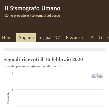
Home
Appunti
Segnali "C"
Precursori:
A
G
Segnali ricevuti il 16 febbraio 2020
Lista dei precursori giornalieri di tipo "C"
6
4
Intensita
2