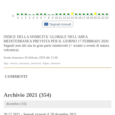
0
0
1
2
3
4
5
6
7
8
9
10
11
12
13
14
15
16
17
18
19
20
21
22
23
Segnali ricevuti
INDICE DELLA SISMICITÀ' GLOBALE NELL'AREA
MEDITERRANEA PREVISTA PER IL GIORNO 17 FEBBRAIO 2020.
Segnali non alti ma in gran parte ininterrotti (= sciami o eventi di natura
vulcanica).
Scritto domenica 16 febbraio 2020 alle 12:46
Tags: vesuvio, precursori, previsioni, flegrei, terremoto
COMMENTI
Archivio 2021 (354)
dicembre (16)
20.12.2021 - Segnali ricevuti il 20 dicembre 2021