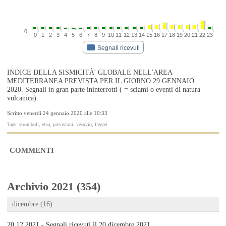
0
0
1
2
3
4
5
6
7
8
9
10
11
12
13
14
15
16
17
18
19
20
21
22
23
Segnali ricevuti
INDICE DELLA SISMICITÀ' GLOBALE NELL'AREA
MEDITERRANEA PREVISTA PER IL GIORNO 29 GENNAIO
2020. Segnali in gran parte ininterrotti ( = sciami o eventi di natura
vulcanica).
Scritto venerdì 24 gennaio 2020 alle 10:33
Tags: stromboli, etna, previsioni, vesuvio, flegrei
COMMENTI
Archivio 2021 (354)
dicembre (16)
20.12.2021 - Segnali ricevuti il 20 dicembre 2021