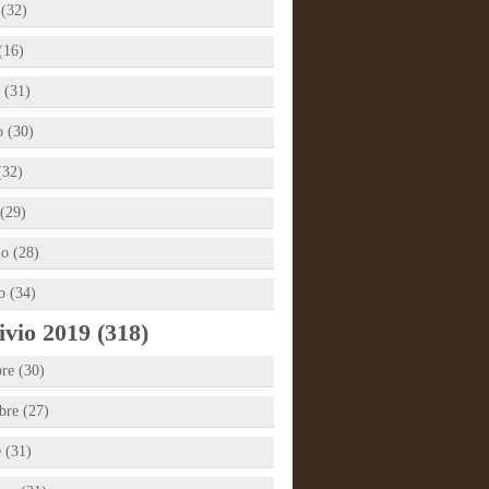
 (32)
(16)
 (31)
 (30)
(32)
(29)
io (28)
o (34)
vio 2019 (318)
re (30)
re (27)
e (31)