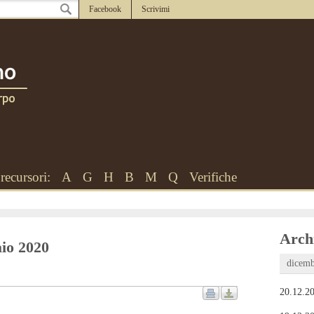
Facebook
Scrivimi
recursori:
A
G
H
B
M
Q
Verifiche
Archi
aio 2020
dicemb
20.12.20