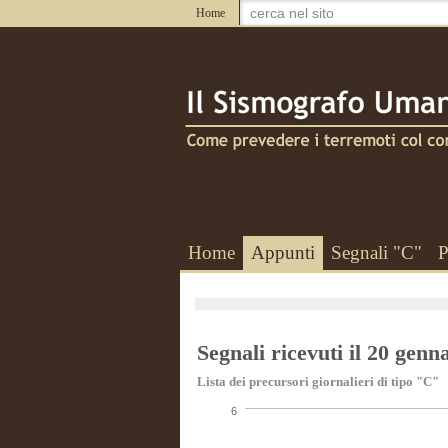
Home
Home
Appunti
Segnali "C"
P
Segnali ricevuti il 20 genn
Lista dei precursori giornalieri di tipo "C"
6