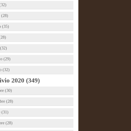
(32)
 (28)
 (35)
(28)
(32)
io (29)
o (32)
vio 2020 (349)
re (30)
re (28)
e (31)
bre (28)