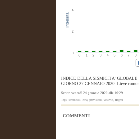
4
Intensita
2
0
0
1
2
3
4
5
6
7
8
INDICE DELLA SISMICITÀ' GLOBALE
GIORNO 27 GENNAIO 2020. Lieve rumore di 
Scritto venerdì 24 gennaio 2020 alle 10:29
Tags: stromboli, etna, previsioni, vesuvio, flegrei
COMMENTI