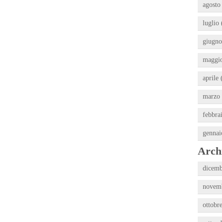
agosto
luglio 
giugno
maggio
aprile 
marzo 
febbra
gennai
Archi
dicemb
novemb
ottobr