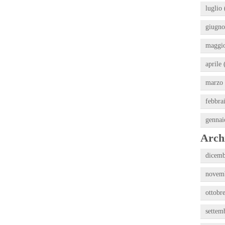
luglio 
giugno
maggio
aprile 
marzo 
febbra
gennai
Archi
dicemb
novemb
ottobr
settem