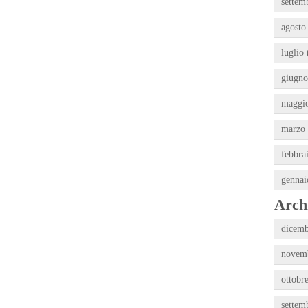
settem
agosto
luglio 
giugno
maggio
marzo 
febbra
gennai
Archi
dicemb
novemb
ottobr
settem