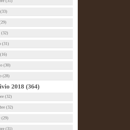
bre (31)
 (33)
(29)
 (32)
 (31)
(16)
io (30)
o (28)
vio 2018 (364)
re (32)
re (32)
e (29)
bre (31)