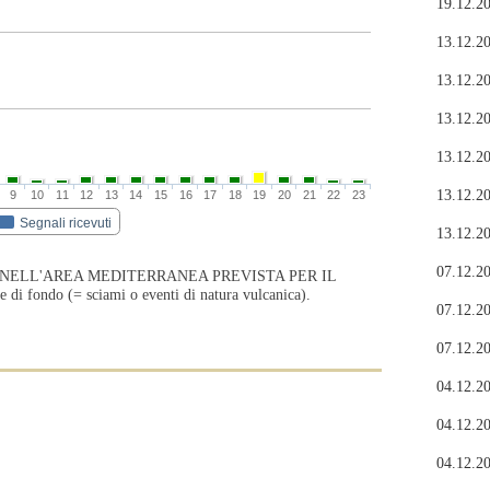
19.12.20
13.12.20
13.12.20
13.12.20
13.12.20
13.12.20
9
10
11
12
13
14
15
16
17
18
19
20
21
22
23
Segnali ricevuti
13.12.20
07.12.20
 NELL'AREA MEDITERRANEA PREVISTA PER IL
fondo (= sciami o eventi di natura vulcanica).
07.12.20
07.12.20
04.12.20
04.12.20
04.12.20