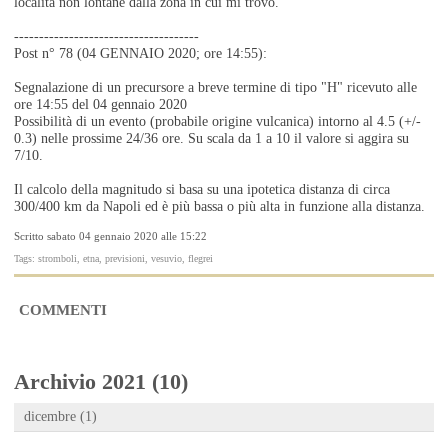
località non lontane dalla zona in cui mi trovo.
-------------------------------------
Post n° 78 (04 GENNAIO 2020; ore 14:55):
Segnalazione di un precursore a breve termine di tipo "H" ricevuto alle
ore 14:55 del 04 gennaio 2020
Possibilità di un evento (probabile origine vulcanica) intorno al 4.5 (+/-
0.3) nelle prossime 24/36 ore. Su scala da 1 a 10 il valore si aggira su
7/10.
Il calcolo della magnitudo si basa su una ipotetica distanza di circa
300/400 km da Napoli ed è più bassa o più alta in funzione alla distanza.
Scritto sabato 04 gennaio 2020 alle 15:22
Tags: stromboli, etna, previsioni, vesuvio, flegrei
COMMENTI
Archivio 2021 (10)
dicembre (1)