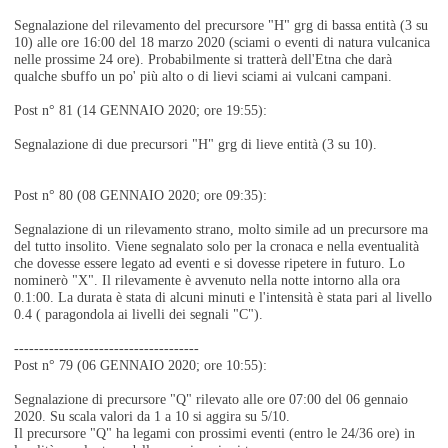
Segnalazione del rilevamento del precursore "H" grg di bassa entità (3 su
10) alle ore 16:00 del 18 marzo 2020 (sciami o eventi di natura vulcanica
nelle prossime 24 ore). Probabilmente si tratterà dell'Etna che darà
qualche sbuffo un po' più alto o di lievi sciami ai vulcani campani.
Post n° 81 (14 GENNAIO 2020; ore 19:55):
Segnalazione di due precursori "H" grg di lieve entità (3 su 10).
Post n° 80 (08 GENNAIO 2020; ore 09:35):
Segnalazione di un rilevamento strano, molto simile ad un precursore ma
del tutto insolito. Viene segnalato solo per la cronaca e nella eventualità
che dovesse essere legato ad eventi e si dovesse ripetere in futuro. Lo
nominerò "X". Il rilevamente è avvenuto nella notte intorno alla ora
0.1:00. La durata è stata di alcuni minuti e l'intensità è stata pari al livello
0.4 ( paragondola ai livelli dei segnali "C").
-------------------------------------
Post n° 79 (06 GENNAIO 2020; ore 10:55):
Segnalazione di precursore "Q" rilevato alle ore 07:00 del 06 gennaio
2020. Su scala valori da 1 a 10 si aggira su 5/10.
Il precursore "Q" ha legami con prossimi eventi (entro le 24/36 ore) in