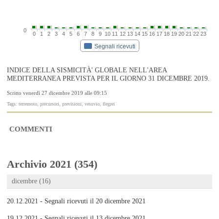
0
0
1
2
3
4
5
6
7
8
9
10
11
12
13
14
15
16
17
18
19
20
21
22
23
Segnali ricevuti
INDICE DELLA SISMICITÀ' GLOBALE NELL'AREA
MEDITERRANEA PREVISTA PER IL GIORNO 31 DICEMBRE 2019.
Scritto venerdì 27 dicembre 2019 alle 09:15
Tags: terremoto, precursori, previsioni, vesuvio, flegrei
COMMENTI
Archivio 2021 (354)
dicembre (16)
20.12.2021 - Segnali ricevuti il 20 dicembre 2021
19.12.2021 - Segnali ricevuti il 13 dicembre 2021