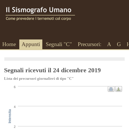
Home
Appunti
Segnali "C"
Precursori:
A
G
Segnali ricevuti il 24 dicembre 2019
Lista dei precursori giornalieri di tipo "C"
6
4
Intensita
2