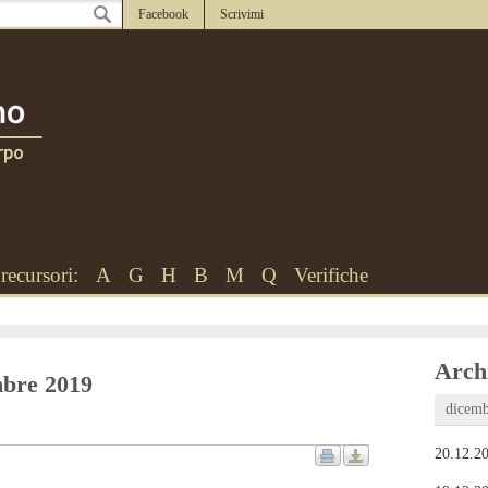
Facebook
Scrivimi
recursori:
A
G
H
B
M
Q
Verifiche
Archi
embre 2019
dicemb
20.12.20