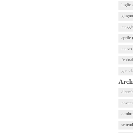
luglio 
giugno
maggio
aprile 
marzo 
febbra
gennai
Archi
dicemb
novemb
ottobr
settem