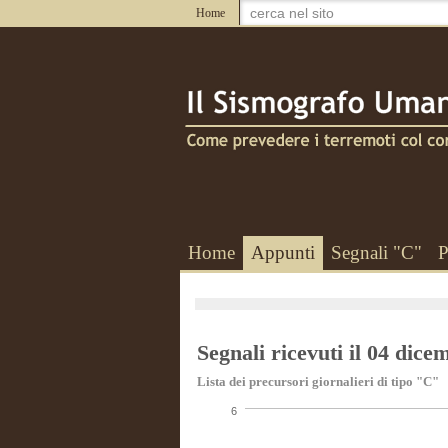
Home
Home
Appunti
Segnali "C"
P
Segnali ricevuti il 04 dic
Lista dei precursori giornalieri di tipo "C"
6