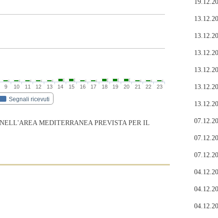
19.12.20
13.12.20
13.12.20
13.12.20
13.12.20
13.12.20
9
10
11
12
13
14
15
16
17
18
19
20
21
22
23
Segnali ricevuti
13.12.20
07.12.20
 NELL'AREA MEDITERRANEA PREVISTA PER IL
07.12.20
07.12.20
04.12.20
04.12.20
04.12.20