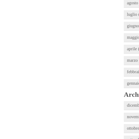
agosto
luglio 
giugno
maggio
aprile 
marzo 
febbra
gennai
Archi
dicemb
novemb
ottobr