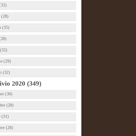
(32)
 (28)
 (35)
(28)
(32)
io (29)
o (32)
vio 2020 (349)
re (30)
re (28)
e (31)
bre (28)