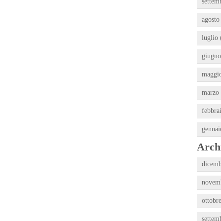
settem
agosto
luglio 
giugno
maggio
marzo 
febbra
gennai
Archi
dicemb
novemb
ottobr
settem