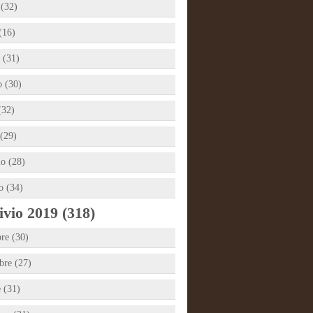
 (32)
(16)
 (31)
 (30)
(32)
(29)
io (28)
o (34)
vio 2019 (318)
re (30)
re (27)
e (31)