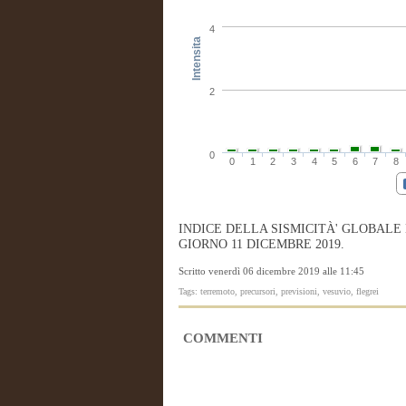
4
Intensita
2
0
0
1
2
3
4
5
6
7
8
INDICE DELLA SISMICITÀ' GLOBALE
GIORNO 11 DICEMBRE 2019.
Scritto venerdì 06 dicembre 2019 alle 11:45
Tags: terremoto, precursori, previsioni, vesuvio, flegrei
COMMENTI