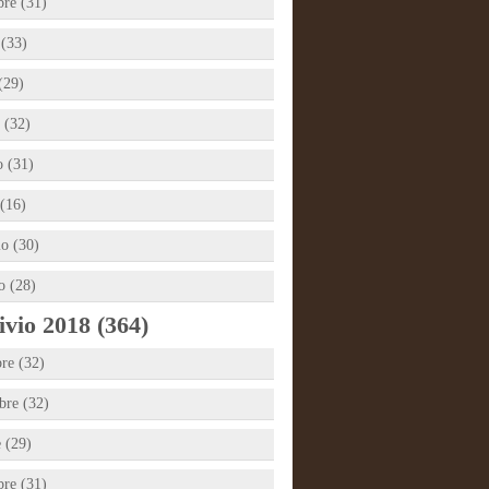
bre (31)
 (33)
(29)
 (32)
 (31)
(16)
io (30)
o (28)
vio 2018 (364)
re (32)
re (32)
e (29)
bre (31)