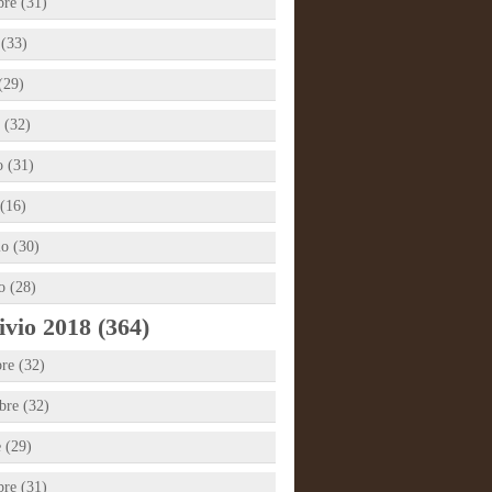
bre (31)
 (33)
(29)
 (32)
 (31)
(16)
io (30)
o (28)
vio 2018 (364)
re (32)
re (32)
e (29)
bre (31)