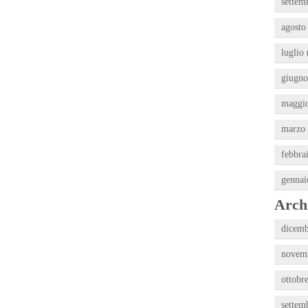
settem
agosto
luglio 
giugno
maggio
marzo 
febbra
gennai
Archi
dicemb
novemb
ottobr
settem