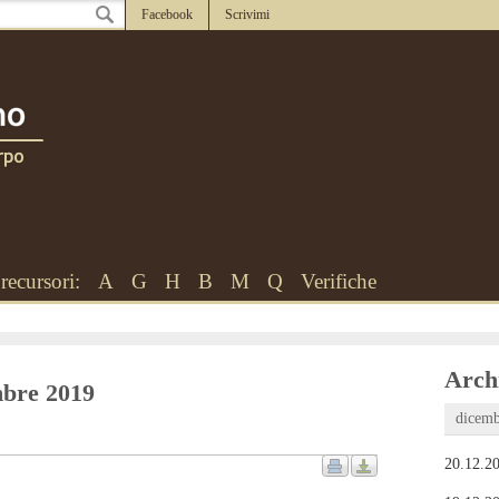
Facebook
Scrivimi
recursori:
A
G
H
B
M
Q
Verifiche
Archi
embre 2019
dicemb
20.12.20