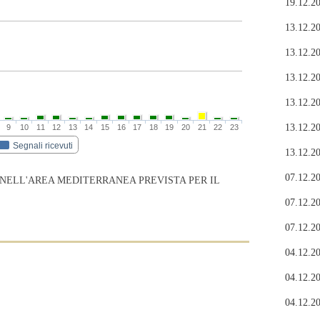
19.12.20
13.12.20
13.12.20
13.12.20
13.12.20
13.12.20
9
10
11
12
13
14
15
16
17
18
19
20
21
22
23
Segnali ricevuti
13.12.20
07.12.20
 NELL'AREA MEDITERRANEA PREVISTA PER IL
07.12.20
07.12.20
04.12.20
04.12.20
04.12.20