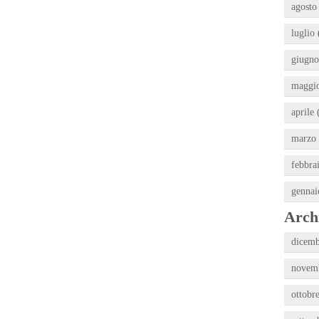
agosto
luglio 
giugno
maggio
aprile 
marzo 
febbra
gennai
Archi
dicemb
novemb
ottobr