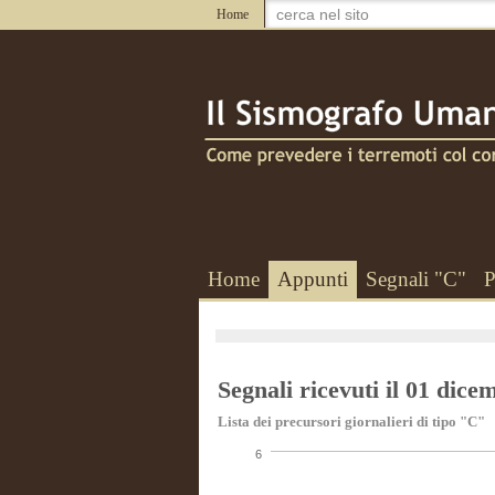
Home
Home
Appunti
Segnali "C"
P
Segnali ricevuti il 01 dic
Lista dei precursori giornalieri di tipo "C"
6