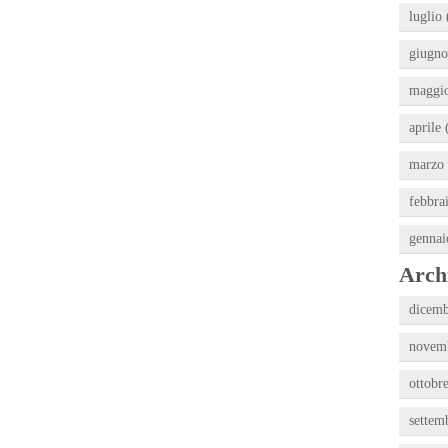
luglio 
giugno
maggio
aprile 
marzo 
febbra
gennai
Archi
dicemb
novemb
ottobr
settem