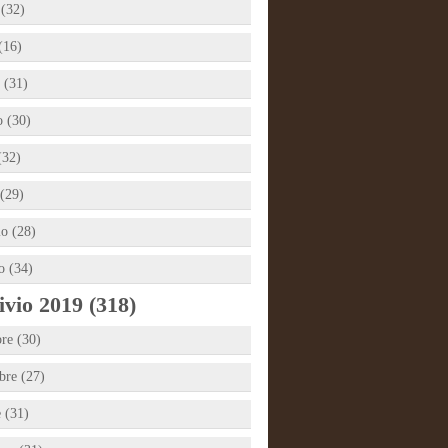
 (32)
(16)
 (31)
 (30)
(32)
(29)
io (28)
o (34)
vio 2019 (318)
re (30)
re (27)
e (31)