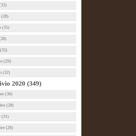
(32)
 (28)
 (35)
(28)
(32)
io (29)
o (32)
vio 2020 (349)
re (30)
re (28)
e (31)
bre (28)