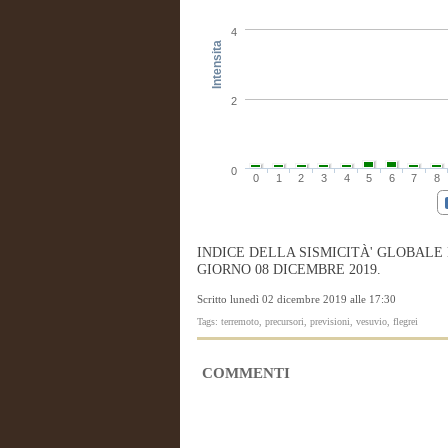
4
Intensita
2
0
0
1
2
3
4
5
6
7
8
INDICE DELLA SISMICITÀ' GLOBALE
GIORNO 08 DICEMBRE 2019.
Scritto lunedì 02 dicembre 2019 alle 17:30
Tags: terremoto, precursori, previsioni, vesuvio, flegrei
COMMENTI