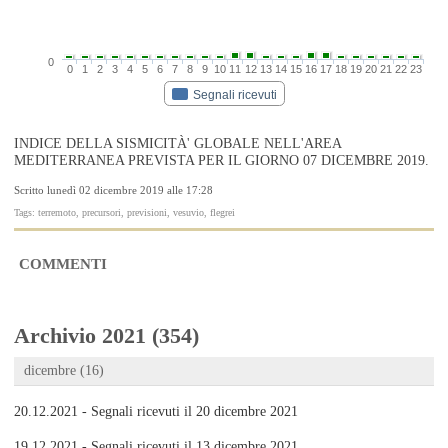
0
0
1
2
3
4
5
6
7
8
9
10
11
12
13
14
15
16
17
18
19
20
21
22
23
Segnali ricevuti
INDICE DELLA SISMICITÀ' GLOBALE NELL'AREA
MEDITERRANEA PREVISTA PER IL GIORNO 07 DICEMBRE 2019.
Scritto lunedì 02 dicembre 2019 alle 17:28
Tags: terremoto, precursori, previsioni, vesuvio, flegrei
COMMENTI
Archivio 2021 (354)
dicembre (16)
20.12.2021 - Segnali ricevuti il 20 dicembre 2021
19.12.2021 - Segnali ricevuti il 13 dicembre 2021