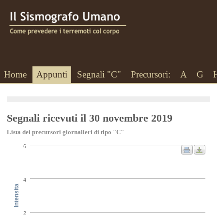
Home
Appunti
Segnali "C"
Precursori:
A
G
Segnali ricevuti il 30 novembre 2019
Lista dei precursori giornalieri di tipo "C"
6
4
Intensita
2