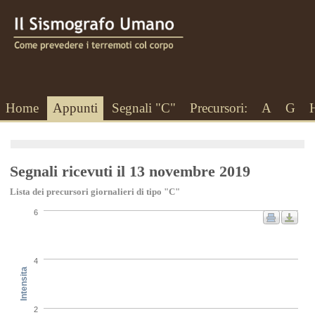
Home
Appunti
Segnali "C"
Precursori:
A
G
Segnali ricevuti il 13 novembre 2019
Lista dei precursori giornalieri di tipo "C"
6
4
Intensita
2