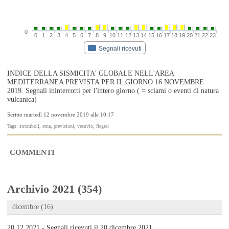
0
0
1
2
3
4
5
6
7
8
9
10
11
12
13
14
15
16
17
18
19
20
21
22
23
Segnali ricevuti
INDICE DELLA SISMICITA' GLOBALE NELL'AREA
MEDITERRANEA PREVISTA PER IL GIORNO 16 NOVEMBRE
2019. Segnali ininterrotti per l'intero giorno ( = sciami o eventi di natura
vulcanica)
Scritto martedì 12 novembre 2019 alle 10:17
Tags: stromboli, etna, previsioni, vesuvio, flegrei
COMMENTI
Archivio 2021 (354)
dicembre (16)
20.12.2021 - Segnali ricevuti il 20 dicembre 2021