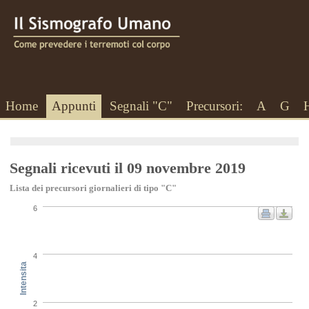
Home
Appunti
Segnali "C"
Precursori:
A
G
Segnali ricevuti il 09 novembre 2019
Lista dei precursori giornalieri di tipo "C"
6
4
Intensita
2