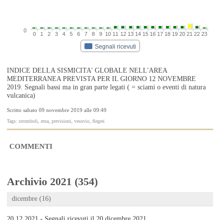
0
0
1
2
3
4
5
6
7
8
9
10
11
12
13
14
15
16
17
18
19
20
21
22
23
Segnali ricevuti
INDICE DELLA SISMICITA' GLOBALE NELL'AREA
MEDITERRANEA PREVISTA PER IL GIORNO 12 NOVEMBRE
2019. Segnali bassi ma in gran parte legati ( = sciami o eventi di natura
vulcanica)
Scritto sabato 09 novembre 2019 alle 09:49
Tags: stromboli, etna, previsioni, vesuvio, flegrei
COMMENTI
Archivio 2021 (354)
dicembre (16)
20.12.2021 - Segnali ricevuti il 20 dicembre 2021