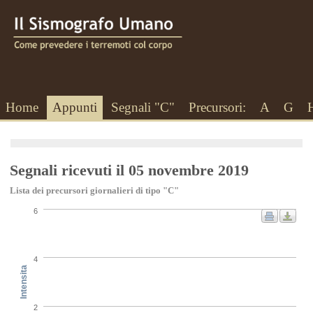
Home
Appunti
Segnali "C"
Precursori:
A
G
Segnali ricevuti il 05 novembre 2019
Lista dei precursori giornalieri di tipo "C"
6
4
Intensita
2