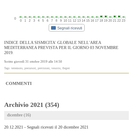
0
0
1
2
3
4
5
6
7
8
9
10
11
12
13
14
15
16
17
18
19
20
21
22
23
Segnali ricevuti
INDICE DELLA SISMICITA' GLOBALE NELL'AREA
MEDITERRANEA PREVISTA PER IL GIORNO 03 NOVEMBRE
2019.
Scritto giovedì 31 ottobre 2019 alle 14:50
Tags: terremoto, precursori, previsioni, vesuvio, flegrei
COMMENTI
Archivio 2021 (354)
dicembre (16)
20.12.2021 - Segnali ricevuti il 20 dicembre 2021