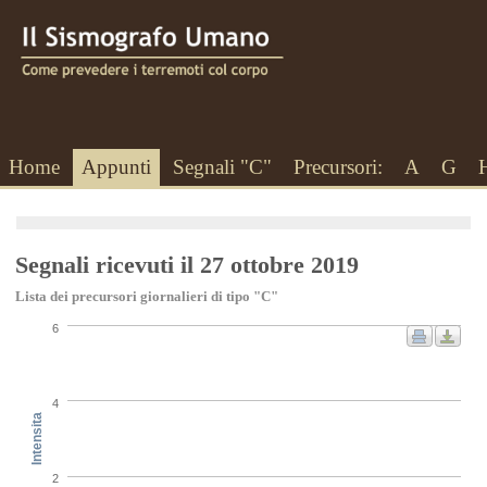
Home
Appunti
Segnali "C"
Precursori:
A
G
Segnali ricevuti il 27 ottobre 2019
Lista dei precursori giornalieri di tipo "C"
6
4
Intensita
2