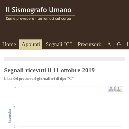
Home
Appunti
Segnali "C"
Precursori:
A
G
Segnali ricevuti il 11 ottobre 2019
Lista dei precursori giornalieri di tipo "C"
6
4
Intensita
2