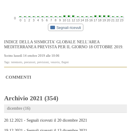
0
0
1
2
3
4
5
6
7
8
9
10
11
12
13
14
15
16
17
18
19
20
21
22
23
Segnali ricevuti
INDICE DELLA SISMICITA' GLOBALE NELL'AREA
MEDITERRANEA PREVISTA PER IL GIORNO 18 OTTOBRE 2019.
Scritto lunedì 14 ottobre 2019 alle 10:06
Tags: terremoto, precursori, previsioni, vesuvio, flegrei
COMMENTI
Archivio 2021 (354)
dicembre (16)
20.12.2021 - Segnali ricevuti il 20 dicembre 2021
19.12.2021 - Segnali ricevuti il 13 dicembre 2021