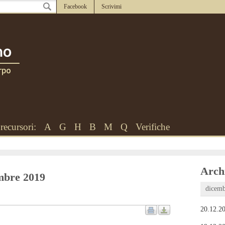
Facebook
Scrivimi
recursori:
A
G
H
B
M
Q
Verifiche
Archi
embre 2019
dicemb
20.12.20