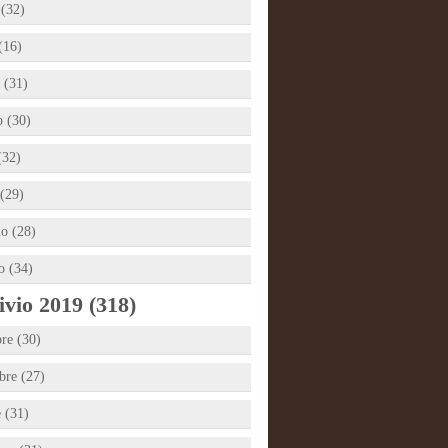
 (32)
(16)
 (31)
 (30)
(32)
(29)
io (28)
o (34)
vio 2019 (318)
re (30)
re (27)
e (31)