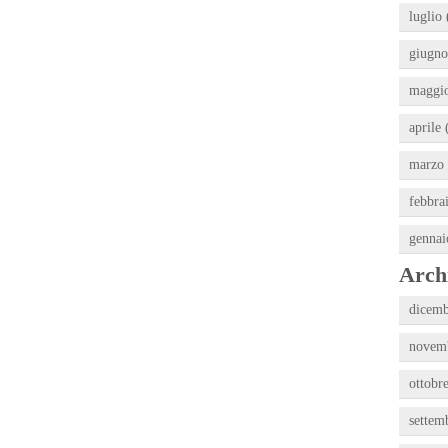
luglio 
giugno
maggio
aprile 
marzo 
febbra
gennai
Archi
dicemb
novemb
ottobr
settem