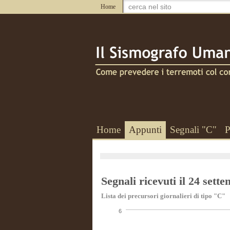
Home
Home
Appunti
Segnali "C"
P
Segnali ricevuti il 24 sett
Lista dei precursori giornalieri di tipo "C"
6