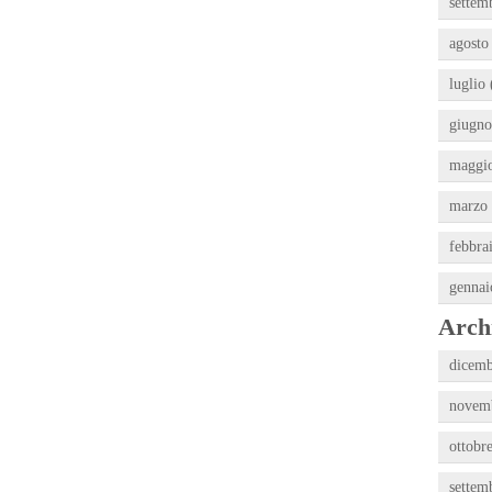
settem
agosto
luglio 
giugno
maggio
marzo 
febbra
gennai
Archi
dicemb
novemb
ottobr
settem