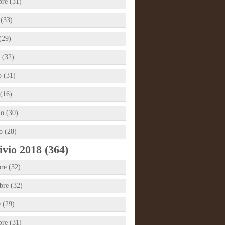
bre (31)
 (33)
(29)
 (32)
 (31)
(16)
io (30)
o (28)
vio 2018 (364)
re (32)
re (32)
e (29)
bre (31)