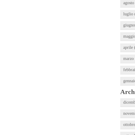
agosto
luglio 
giugno
maggio
aprile 
marzo 
febbra
gennai
Archi
dicemb
novemb
ottobr