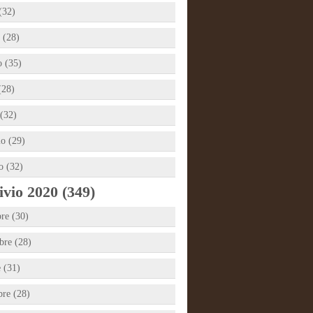
(32)
 (28)
 (35)
(28)
(32)
io (29)
o (32)
vio 2020 (349)
re (30)
re (28)
e (31)
bre (28)