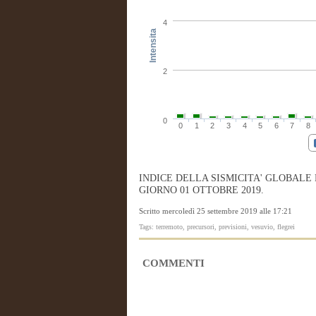
4
Intensita
2
0
0
1
2
3
4
5
6
7
8
INDICE DELLA SISMICITA' GLOBALE
GIORNO 01 OTTOBRE 2019.
Scritto mercoledì 25 settembre 2019 alle 17:21
Tags: terremoto, precursori, previsioni, vesuvio, flegrei
COMMENTI