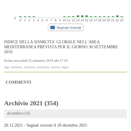
0
0
1
2
3
4
5
6
7
8
9
10
11
12
13
14
15
16
17
18
19
20
21
22
23
Segnali ricevuti
INDICE DELLA SISMICITA' GLOBALE NELL'AREA
MEDITERRANEA PREVISTA PER IL GIORNO 30 SETTEMBRE
2019.
Scritto mercoledì 25 settembre 2019 alle 17:19
Tags: terremoto, precursori, previsioni, vesuvio, flegrei
COMMENTI
Archivio 2021 (354)
dicembre (16)
20.12.2021 - Segnali ricevuti il 20 dicembre 2021