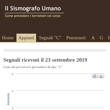
Home
Appunti
Segnali "C"
Precursori:
A
G
Segnali ricevuti il 23 settembre 2019
Lista dei precursori giornalieri di tipo "C"
6
4
Intensita
2