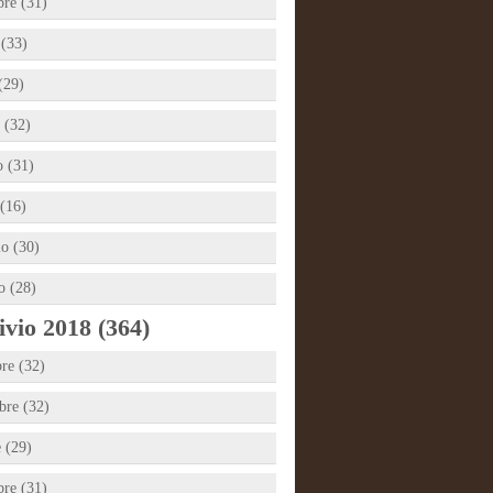
bre (31)
 (33)
(29)
 (32)
 (31)
(16)
io (30)
o (28)
vio 2018 (364)
re (32)
re (32)
e (29)
bre (31)