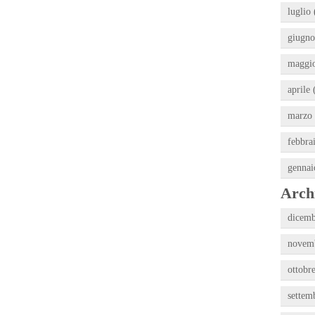
luglio 
giugno
maggio
aprile 
marzo 
febbra
gennai
Archi
dicemb
novemb
ottobr
settem