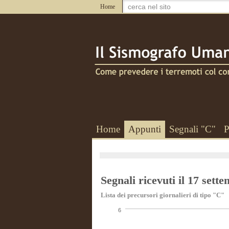
Home
Home
Appunti
Segnali "C"
P
Segnali ricevuti il 17 sett
Lista dei precursori giornalieri di tipo "C"
6