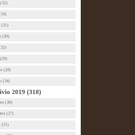
 (32)
(16)
 (31)
 (30)
(32)
(29)
io (28)
o (34)
vio 2019 (318)
re (30)
re (27)
e (31)