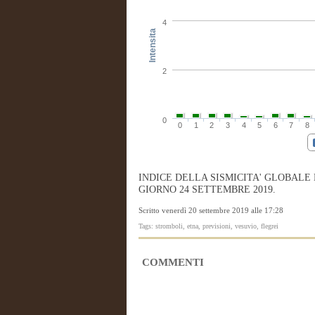
4
Intensita
2
0
0
1
2
3
4
5
6
7
8
INDICE DELLA SISMICITA' GLOBALE
GIORNO 24 SETTEMBRE 2019.
Scritto venerdì 20 settembre 2019 alle 17:28
Tags: stromboli, etna, previsioni, vesuvio, flegrei
COMMENTI