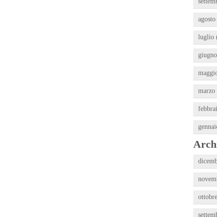
settem
agosto
luglio 
giugno
maggio
marzo 
febbra
gennai
Archi
dicemb
novemb
ottobr
settem