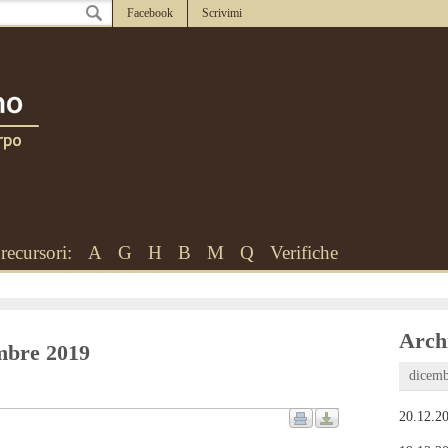
Facebook
Scrivimi
recursori:
A
G
H
B
M
Q
Verifiche
Archi
embre 2019
dicemb
20.12.20