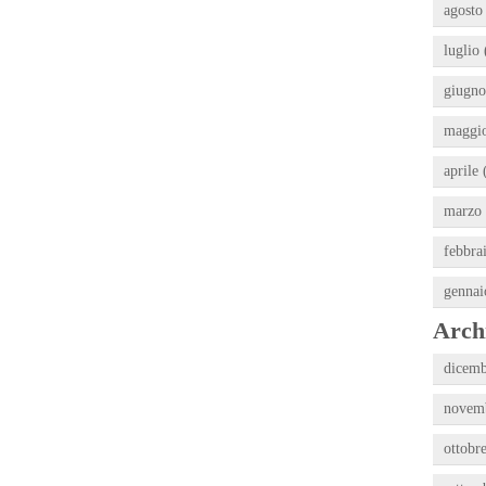
agosto
luglio 
giugno
maggio
aprile 
marzo 
febbra
gennai
Archi
dicemb
novemb
ottobr