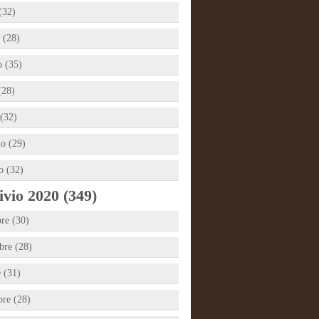
(32)
 (28)
 (35)
(28)
(32)
io (29)
o (32)
vio 2020 (349)
re (30)
re (28)
e (31)
bre (28)